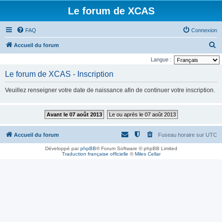
Le forum de XCAS
FAQ
Connexion
R
Accueil du forum
e
Langue :
c
Le forum de XCAS - Inscription
h
Veuillez renseigner votre date de naissance afin de continuer votre inscription.
e
r
Avant le 07 août 2013
Le ou après le 07 août 2013
c
h
Accueil du forum
Fuseau horaire sur
UTC
e
Développé par
phpBB
® Forum Software © phpBB Limited
r
Traduction française officielle
©
Miles Cellar