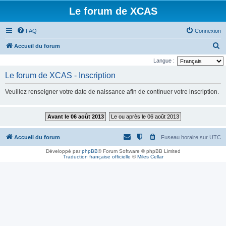
Le forum de XCAS
FAQ
Connexion
R
Accueil du forum
e
Langue :
c
Le forum de XCAS - Inscription
h
Veuillez renseigner votre date de naissance afin de continuer votre inscription.
e
r
Avant le 06 août 2013
Le ou après le 06 août 2013
c
h
Accueil du forum
Fuseau horaire sur
UTC
e
Développé par
phpBB
® Forum Software © phpBB Limited
r
Traduction française officielle
©
Miles Cellar