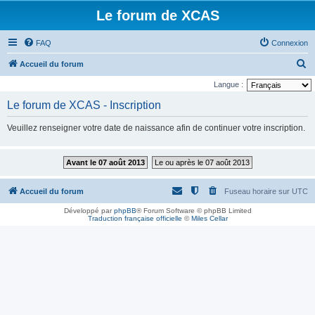
Le forum de XCAS
FAQ
Connexion
R
Accueil du forum
e
Langue :
c
Le forum de XCAS - Inscription
h
Veuillez renseigner votre date de naissance afin de continuer votre inscription.
e
r
Avant le 07 août 2013
Le ou après le 07 août 2013
c
h
Accueil du forum
Fuseau horaire sur
UTC
e
Développé par
phpBB
® Forum Software © phpBB Limited
r
Traduction française officielle
©
Miles Cellar