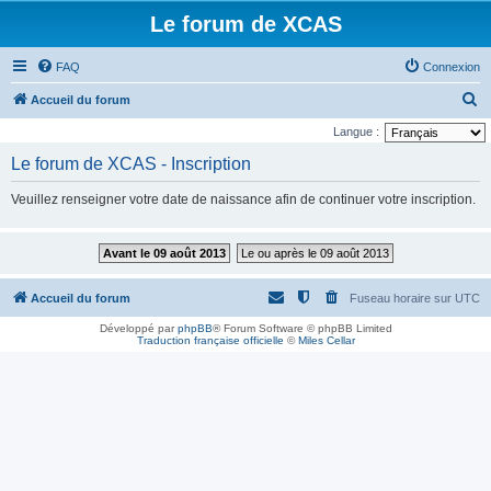
Le forum de XCAS
FAQ
Connexion
R
Accueil du forum
e
Langue :
c
Le forum de XCAS - Inscription
h
Veuillez renseigner votre date de naissance afin de continuer votre inscription.
e
r
Avant le 09 août 2013
Le ou après le 09 août 2013
c
h
Accueil du forum
Fuseau horaire sur
UTC
e
Développé par
phpBB
® Forum Software © phpBB Limited
r
Traduction française officielle
©
Miles Cellar