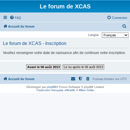
Le forum de XCAS
FAQ
Connexion
R
Accueil du forum
e
Langue :
c
Le forum de XCAS - Inscription
h
Veuillez renseigner votre date de naissance afin de continuer votre inscription.
e
r
Avant le 06 août 2013
Le ou après le 06 août 2013
c
h
Accueil du forum
Fuseau horaire sur
UTC
e
Développé par
phpBB
® Forum Software © phpBB Limited
r
Traduction française officielle
©
Miles Cellar