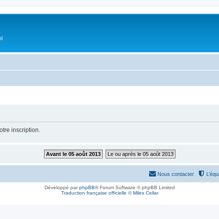
el
tre inscription.
Avant le 05 août 2013
Le ou après le 05 août 2013
Nous contacter
L’équ
Développé par
phpBB
® Forum Software © phpBB Limited
Traduction française officielle
©
Miles Cellar