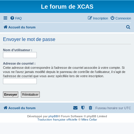
Le forum de XCAS
FAQ
Inscription
Connexion
R
Accueil du forum
e
Envoyer le mot de passe
c
h
Nom d’utilisateur :
e
r
Adresse de courriel :
Cette adresse doit correspondre à l’adresse de courriel associée à votre compte. Si
c
vous ne l’avez jamais modifié depuis le panneau de contrôle de l’utilisateur, il s’agit de
l’adresse de courriel que vous avez spécifiée lors de votre inscription.
h
e
r
Accueil du forum
Fuseau horaire sur
UTC
Développé par
phpBB
® Forum Software © phpBB Limited
Traduction française officielle
©
Miles Cellar