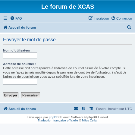
Le forum de XCAS
FAQ
Inscription
Connexion
R
Accueil du forum
e
Envoyer le mot de passe
c
h
Nom d’utilisateur :
e
r
Adresse de courriel :
Cette adresse doit correspondre à l’adresse de courriel associée à votre compte. Si
c
vous ne l’avez jamais modifié depuis le panneau de contrôle de l’utilisateur, il s’agit de
l’adresse de courriel que vous avez spécifiée lors de votre inscription.
h
e
r
Accueil du forum
Fuseau horaire sur
UTC
Développé par
phpBB
® Forum Software © phpBB Limited
Traduction française officielle
©
Miles Cellar