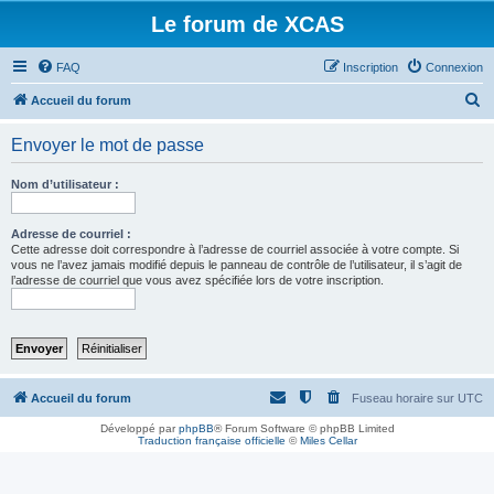
Le forum de XCAS
FAQ
Inscription
Connexion
R
Accueil du forum
e
Envoyer le mot de passe
c
h
Nom d’utilisateur :
e
r
Adresse de courriel :
Cette adresse doit correspondre à l’adresse de courriel associée à votre compte. Si
c
vous ne l’avez jamais modifié depuis le panneau de contrôle de l’utilisateur, il s’agit de
l’adresse de courriel que vous avez spécifiée lors de votre inscription.
h
e
r
Accueil du forum
Fuseau horaire sur
UTC
Développé par
phpBB
® Forum Software © phpBB Limited
Traduction française officielle
©
Miles Cellar