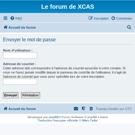
Le forum de XCAS
FAQ
Inscription
Connexion
R
Accueil du forum
e
Envoyer le mot de passe
c
h
Nom d’utilisateur :
e
r
Adresse de courriel :
Cette adresse doit correspondre à l’adresse de courriel associée à votre compte. Si
c
vous ne l’avez jamais modifié depuis le panneau de contrôle de l’utilisateur, il s’agit de
l’adresse de courriel que vous avez spécifiée lors de votre inscription.
h
e
r
Accueil du forum
Fuseau horaire sur
UTC
Développé par
phpBB
® Forum Software © phpBB Limited
Traduction française officielle
©
Miles Cellar