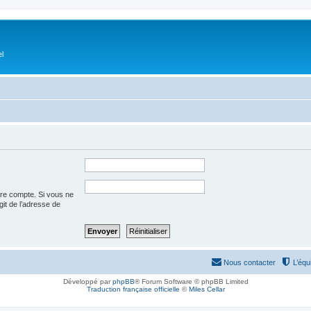
el
tre compte. Si vous ne
agit de l’adresse de
Nous contacter
L’équ
Développé par
phpBB
® Forum Software © phpBB Limited
Traduction française officielle
©
Miles Cellar