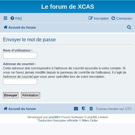
Le forum de XCAS
FAQ
Inscription
Connexion
R
Accueil du forum
e
Envoyer le mot de passe
c
h
Nom d’utilisateur :
e
r
Adresse de courriel :
Cette adresse doit correspondre à l’adresse de courriel associée à votre compte. Si
c
vous ne l’avez jamais modifié depuis le panneau de contrôle de l’utilisateur, il s’agit de
l’adresse de courriel que vous avez spécifiée lors de votre inscription.
h
e
r
Accueil du forum
Fuseau horaire sur
UTC
Développé par
phpBB
® Forum Software © phpBB Limited
Traduction française officielle
©
Miles Cellar