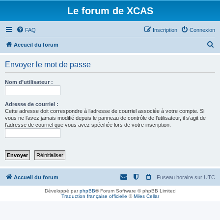
Le forum de XCAS
FAQ
Inscription
Connexion
R
Accueil du forum
e
Envoyer le mot de passe
c
h
Nom d’utilisateur :
e
r
Adresse de courriel :
Cette adresse doit correspondre à l’adresse de courriel associée à votre compte. Si
c
vous ne l’avez jamais modifié depuis le panneau de contrôle de l’utilisateur, il s’agit de
l’adresse de courriel que vous avez spécifiée lors de votre inscription.
h
e
r
Accueil du forum
Fuseau horaire sur
UTC
Développé par
phpBB
® Forum Software © phpBB Limited
Traduction française officielle
©
Miles Cellar