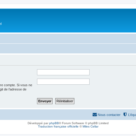
el
tre compte. Si vous ne
agit de l’adresse de
Nous contacter
L’équ
Développé par
phpBB
® Forum Software © phpBB Limited
Traduction française officielle
©
Miles Cellar