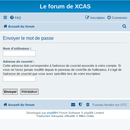
Le forum de XCAS
FAQ
Inscription
Connexion
R
Accueil du forum
e
Envoyer le mot de passe
c
h
Nom d’utilisateur :
e
r
Adresse de courriel :
Cette adresse doit correspondre à l’adresse de courriel associée à votre compte. Si
c
vous ne l’avez jamais modifié depuis le panneau de contrôle de l’utilisateur, il s’agit de
l’adresse de courriel que vous avez spécifiée lors de votre inscription.
h
e
r
Accueil du forum
Fuseau horaire sur
UTC
Développé par
phpBB
® Forum Software © phpBB Limited
Traduction française officielle
©
Miles Cellar