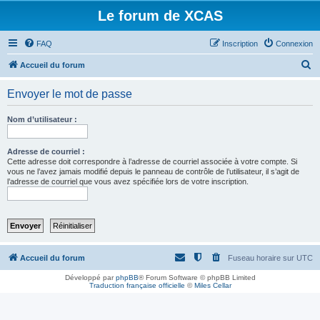
Le forum de XCAS
FAQ
Inscription
Connexion
R
Accueil du forum
e
Envoyer le mot de passe
c
h
Nom d’utilisateur :
e
r
Adresse de courriel :
Cette adresse doit correspondre à l’adresse de courriel associée à votre compte. Si
c
vous ne l’avez jamais modifié depuis le panneau de contrôle de l’utilisateur, il s’agit de
l’adresse de courriel que vous avez spécifiée lors de votre inscription.
h
e
r
Accueil du forum
Fuseau horaire sur
UTC
Développé par
phpBB
® Forum Software © phpBB Limited
Traduction française officielle
©
Miles Cellar