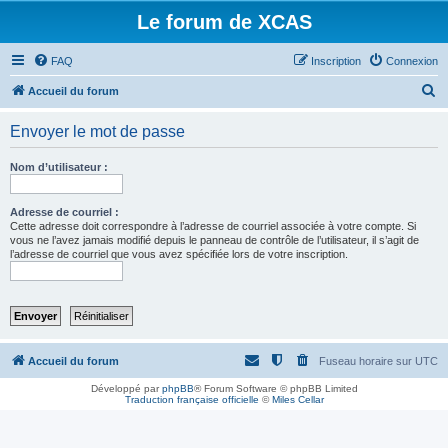
Le forum de XCAS
FAQ
Inscription
Connexion
R
Accueil du forum
e
Envoyer le mot de passe
c
h
Nom d’utilisateur :
e
r
Adresse de courriel :
Cette adresse doit correspondre à l’adresse de courriel associée à votre compte. Si
c
vous ne l’avez jamais modifié depuis le panneau de contrôle de l’utilisateur, il s’agit de
l’adresse de courriel que vous avez spécifiée lors de votre inscription.
h
e
r
Accueil du forum
Fuseau horaire sur
UTC
Développé par
phpBB
® Forum Software © phpBB Limited
Traduction française officielle
©
Miles Cellar