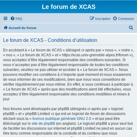
Le forum de XCAS
FAQ
Inscription
Connexion
R
Accueil du forum
e
Le forum de XCAS - Conditions d’utilisation
c
h
En accédant à « Le forum de XCAS » (désigné ci-après par « nous », « notre »,
« nos », « Le forum de XCAS » et « https://xcas.univ-grenoble-alpes.fr/forum »),
e
vous acceptez d’être légalement responsable des conditions suivantes. Si
r
vous n’acceptez pas d’être légalement responsable de toutes les conditions
suivantes, veuillez ne pas utiliser et accéder à « Le forum de XCAS ». Nous
c
pouvons modifier ces conditions à n’importe quel moment et nous essaierons
h
de vous informer de ces modifications, bien que nous vous conseillons de
vérifier régulièrement par vous-même. En effet, si vous continuez à participer à
e
« Le forum de XCAS » après que des modifications aient été effectuées, vous
r
acceptez d’être légalement responsable des conditions modifiées et mises à
jour.
Nos forums sont développés par phpBB (désignés ci-après par « logiciel
phpBB » et « phpBB Limited ») qui est un logiciel de forum de discussions
déclaré sous la «
licence publique générale GNU 2.0
» et qui peut être
téléchargé sur
le site de phpBB
(en anglais). Le logiciel phpBB a pour seul but
de faciliter les discussions sur internet et phpBB Limited ne peut en aucun cas
être tenu comme responsable de la conduite et du contenu que nous