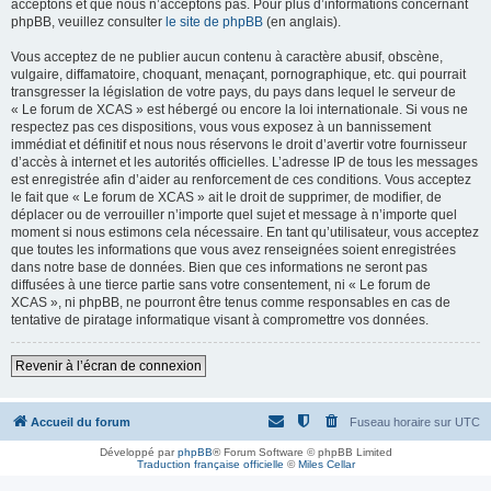
acceptons et que nous n’acceptons pas. Pour plus d’informations concernant
phpBB, veuillez consulter
le site de phpBB
(en anglais).
Vous acceptez de ne publier aucun contenu à caractère abusif, obscène,
vulgaire, diffamatoire, choquant, menaçant, pornographique, etc. qui pourrait
transgresser la législation de votre pays, du pays dans lequel le serveur de
« Le forum de XCAS » est hébergé ou encore la loi internationale. Si vous ne
respectez pas ces dispositions, vous vous exposez à un bannissement
immédiat et définitif et nous nous réservons le droit d’avertir votre fournisseur
d’accès à internet et les autorités officielles. L’adresse IP de tous les messages
est enregistrée afin d’aider au renforcement de ces conditions. Vous acceptez
le fait que « Le forum de XCAS » ait le droit de supprimer, de modifier, de
déplacer ou de verrouiller n’importe quel sujet et message à n’importe quel
moment si nous estimons cela nécessaire. En tant qu’utilisateur, vous acceptez
que toutes les informations que vous avez renseignées soient enregistrées
dans notre base de données. Bien que ces informations ne seront pas
diffusées à une tierce partie sans votre consentement, ni « Le forum de
XCAS », ni phpBB, ne pourront être tenus comme responsables en cas de
tentative de piratage informatique visant à compromettre vos données.
Revenir à l’écran de connexion
Accueil du forum
Fuseau horaire sur
UTC
Développé par
phpBB
® Forum Software © phpBB Limited
Traduction française officielle
©
Miles Cellar