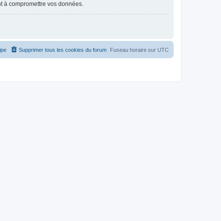
nt à compromettre vos données.
ipe
Supprimer tous les cookies du forum
Fuseau horaire sur
UTC