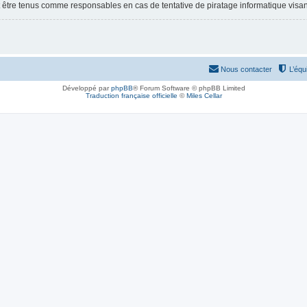
 être tenus comme responsables en cas de tentative de piratage informatique visa
Nous contacter
L’équ
Développé par
phpBB
® Forum Software © phpBB Limited
Traduction française officielle
©
Miles Cellar