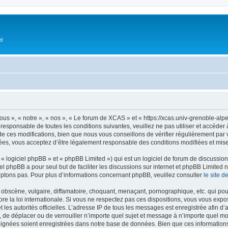
el
s », « notre », « nos », « Le forum de XCAS » et « https://xcas.univ-grenoble-alp
 responsable de toutes les conditions suivantes, veuillez ne pas utiliser et accéd
 ces modifications, bien que nous vous conseillons de vérifier régulièrement par v
ées, vous acceptez d’être légalement responsable des conditions modifiées et mises
 logiciel phpBB » et « phpBB Limited ») qui est un logiciel de forum de discussio
iel phpBB a pour seul but de faciliter les discussions sur internet et phpBB Limit
ptons pas. Pour plus d’informations concernant phpBB, veuillez consulter
le site 
obscène, vulgaire, diffamatoire, choquant, menaçant, pornographique, etc. qui pourr
e la loi internationale. Si vous ne respectez pas ces dispositions, vous vous expo
 et les autorités officielles. L’adresse IP de tous les messages est enregistrée afin 
, de déplacer ou de verrouiller n’importe quel sujet et message à n’importe quel mo
ignées soient enregistrées dans notre base de données. Bien que ces informations n