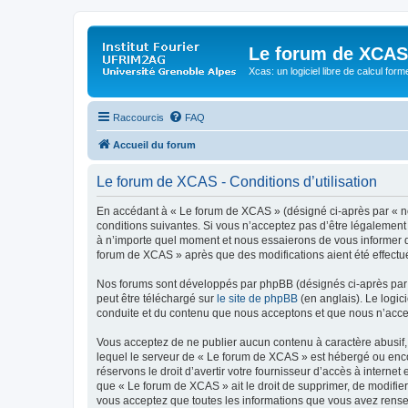
Le forum de XCAS
Xcas: un logiciel libre de calcul form
Raccourcis
FAQ
Accueil du forum
Le forum de XCAS - Conditions d’utilisation
En accédant à « Le forum de XCAS » (désigné ci-après par « nou
conditions suivantes. Si vous n’acceptez pas d’être légalement
à n’importe quel moment et nous essaierons de vous informer de
forum de XCAS » après que des modifications aient été effectu
Nos forums sont développés par phpBB (désignés ci-après par «
peut être téléchargé sur
le site de phpBB
(en anglais). Le logic
conduite et du contenu que nous acceptons et que nous n’acce
Vous acceptez de ne publier aucun contenu à caractère abusif, 
lequel le serveur de « Le forum de XCAS » est hébergé ou encor
réservons le droit d’avertir votre fournisseur d’accès à internet
que « Le forum de XCAS » ait le droit de supprimer, de modifier
vous acceptez que toutes les informations que vous avez rense