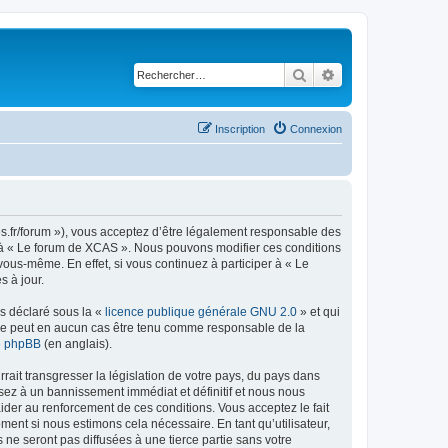
Rechercher
Recherche avancé
Inscription
Connexion
es.fr/forum »), vous acceptez d’être légalement responsable des
er à « Le forum de XCAS ». Nous pouvons modifier ces conditions
ous-même. En effet, si vous continuez à participer à « Le
 à jour.
ns déclaré sous la «
licence publique générale GNU 2.0
» et qui
ed ne peut en aucun cas être tenu comme responsable de la
de phpBB
(en anglais).
ait transgresser la législation de votre pays, du pays dans
sez à un bannissement immédiat et définitif et nous nous
d’aider au renforcement de ces conditions. Vous acceptez le fait
ment si nous estimons cela nécessaire. En tant qu’utilisateur,
e seront pas diffusées à une tierce partie sans votre