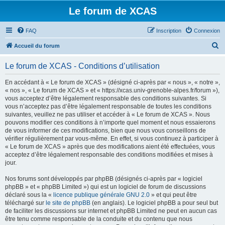
Le forum de XCAS
FAQ
Inscription
Connexion
R
Accueil du forum
e
Le forum de XCAS - Conditions d’utilisation
c
h
En accédant à « Le forum de XCAS » (désigné ci-après par « nous », « notre »,
« nos », « Le forum de XCAS » et « https://xcas.univ-grenoble-alpes.fr/forum »),
e
vous acceptez d’être légalement responsable des conditions suivantes. Si
r
vous n’acceptez pas d’être légalement responsable de toutes les conditions
suivantes, veuillez ne pas utiliser et accéder à « Le forum de XCAS ». Nous
c
pouvons modifier ces conditions à n’importe quel moment et nous essaierons
h
de vous informer de ces modifications, bien que nous vous conseillons de
vérifier régulièrement par vous-même. En effet, si vous continuez à participer à
e
« Le forum de XCAS » après que des modifications aient été effectuées, vous
r
acceptez d’être légalement responsable des conditions modifiées et mises à
jour.
Nos forums sont développés par phpBB (désignés ci-après par « logiciel
phpBB » et « phpBB Limited ») qui est un logiciel de forum de discussions
déclaré sous la «
licence publique générale GNU 2.0
» et qui peut être
téléchargé sur
le site de phpBB
(en anglais). Le logiciel phpBB a pour seul but
de faciliter les discussions sur internet et phpBB Limited ne peut en aucun cas
être tenu comme responsable de la conduite et du contenu que nous