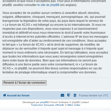
acceptons et que nous n’acceptons pas. Pour plus d’informations concernant
phpBB, veuillez consulter
le site de phpBB
(en anglais).
Vous acceptez de ne publier aucun contenu à caractère abusif, obscène,
vulgaire, diffamatoire, choquant, menaçant, pornographique, etc. qui pourrait
transgresser la législation de votre pays, du pays dans lequel le serveur de
« Le forum de XCAS » est hébergé ou encore la loi internationale. Si vous ne
respectez pas ces dispositions, vous vous exposez à un bannissement
immédiat et définitif et nous nous réservons le droit d’avertir votre fournisseur
d’accès à internet et les autorités officielles. L’adresse IP de tous les messages
est enregistrée afin d’aider au renforcement de ces conditions. Vous acceptez
le fait que « Le forum de XCAS » ait le droit de supprimer, de modifier, de
déplacer ou de verrouiller n’importe quel sujet et message à n’importe quel
moment si nous estimons cela nécessaire. En tant qu’utilisateur, vous acceptez
que toutes les informations que vous avez renseignées soient enregistrées
dans notre base de données. Bien que ces informations ne seront pas
diffusées à une tierce partie sans votre consentement, ni « Le forum de
XCAS », ni phpBB, ne pourront être tenus comme responsables en cas de
tentative de piratage informatique visant à compromettre vos données.
Revenir à l’écran de connexion
Accueil du forum
Fuseau horaire sur
UTC
Développé par
phpBB
® Forum Software © phpBB Limited
Traduction française officielle
©
Miles Cellar