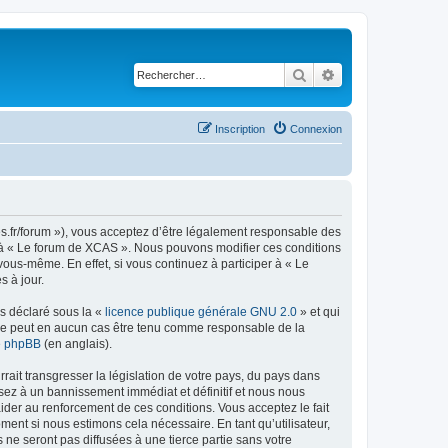
Rechercher
Recherche avancé
Inscription
Connexion
es.fr/forum »), vous acceptez d’être légalement responsable des
er à « Le forum de XCAS ». Nous pouvons modifier ces conditions
ous-même. En effet, si vous continuez à participer à « Le
 à jour.
ns déclaré sous la «
licence publique générale GNU 2.0
» et qui
ed ne peut en aucun cas être tenu comme responsable de la
de phpBB
(en anglais).
ait transgresser la législation de votre pays, du pays dans
sez à un bannissement immédiat et définitif et nous nous
d’aider au renforcement de ces conditions. Vous acceptez le fait
ment si nous estimons cela nécessaire. En tant qu’utilisateur,
e seront pas diffusées à une tierce partie sans votre