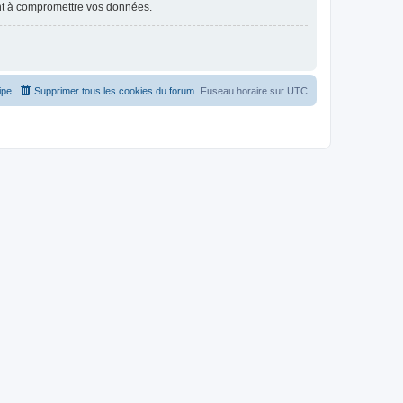
nt à compromettre vos données.
ipe
Supprimer tous les cookies du forum
Fuseau horaire sur
UTC