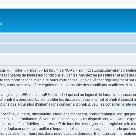
el
s », « notre », « nos », « Le forum de XCAS » et « https://xcas.univ-grenoble-alp
 responsable de toutes les conditions suivantes, veuillez ne pas utiliser et accéd
 ces modifications, bien que nous vous conseillons de vérifier régulièrement par v
ées, vous acceptez d’être légalement responsable des conditions modifiées et mises
 logiciel phpBB » et « phpBB Limited ») qui est un logiciel de forum de discussio
iel phpBB a pour seul but de faciliter les discussions sur internet et phpBB Limit
ptons pas. Pour plus d’informations concernant phpBB, veuillez consulter
le site 
obscène, vulgaire, diffamatoire, choquant, menaçant, pornographique, etc. qui pourr
e la loi internationale. Si vous ne respectez pas ces dispositions, vous vous expo
 et les autorités officielles. L’adresse IP de tous les messages est enregistrée afin 
, de déplacer ou de verrouiller n’importe quel sujet et message à n’importe quel mo
ignées soient enregistrées dans notre base de données. Bien que ces informations n