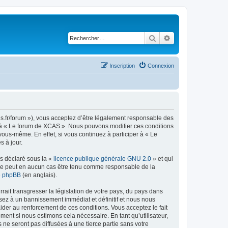
Rechercher
Recherche avancé
Inscription
Connexion
es.fr/forum »), vous acceptez d’être légalement responsable des
er à « Le forum de XCAS ». Nous pouvons modifier ces conditions
ous-même. En effet, si vous continuez à participer à « Le
 à jour.
ns déclaré sous la «
licence publique générale GNU 2.0
» et qui
ed ne peut en aucun cas être tenu comme responsable de la
de phpBB
(en anglais).
ait transgresser la législation de votre pays, du pays dans
sez à un bannissement immédiat et définitif et nous nous
d’aider au renforcement de ces conditions. Vous acceptez le fait
ment si nous estimons cela nécessaire. En tant qu’utilisateur,
e seront pas diffusées à une tierce partie sans votre