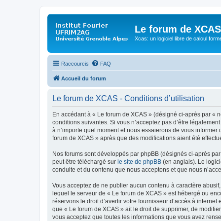
Le forum de XCAS
Xcas: un logiciel libre de calcul form
Raccourcis
FAQ
Accueil du forum
Le forum de XCAS - Conditions d’utilisation
En accédant à « Le forum de XCAS » (désigné ci-après par « nou
conditions suivantes. Si vous n’acceptez pas d’être légalement
à n’importe quel moment et nous essaierons de vous informer de
forum de XCAS » après que des modifications aient été effectu
Nos forums sont développés par phpBB (désignés ci-après par «
peut être téléchargé sur
le site de phpBB
(en anglais). Le logic
conduite et du contenu que nous acceptons et que nous n’acce
Vous acceptez de ne publier aucun contenu à caractère abusif, 
lequel le serveur de « Le forum de XCAS » est hébergé ou encor
réservons le droit d’avertir votre fournisseur d’accès à internet
que « Le forum de XCAS » ait le droit de supprimer, de modifier
vous acceptez que toutes les informations que vous avez rense