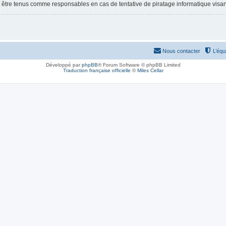
 être tenus comme responsables en cas de tentative de piratage informatique visa
Nous contacter
L’équ
Développé par
phpBB
® Forum Software © phpBB Limited
Traduction française officielle
©
Miles Cellar