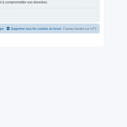
nt à compromettre vos données.
ipe
Supprimer tous les cookies du forum
Fuseau horaire sur
UTC