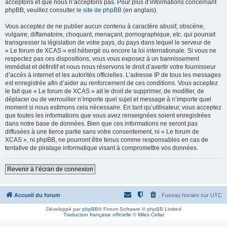
acceptons et que nous n’acceptons pas. Pour plus d’informations concernant
phpBB, veuillez consulter
le site de phpBB
(en anglais).
Vous acceptez de ne publier aucun contenu à caractère abusif, obscène,
vulgaire, diffamatoire, choquant, menaçant, pornographique, etc. qui pourrait
transgresser la législation de votre pays, du pays dans lequel le serveur de
« Le forum de XCAS » est hébergé ou encore la loi internationale. Si vous ne
respectez pas ces dispositions, vous vous exposez à un bannissement
immédiat et définitif et nous nous réservons le droit d’avertir votre fournisseur
d’accès à internet et les autorités officielles. L’adresse IP de tous les messages
est enregistrée afin d’aider au renforcement de ces conditions. Vous acceptez
le fait que « Le forum de XCAS » ait le droit de supprimer, de modifier, de
déplacer ou de verrouiller n’importe quel sujet et message à n’importe quel
moment si nous estimons cela nécessaire. En tant qu’utilisateur, vous acceptez
que toutes les informations que vous avez renseignées soient enregistrées
dans notre base de données. Bien que ces informations ne seront pas
diffusées à une tierce partie sans votre consentement, ni « Le forum de
XCAS », ni phpBB, ne pourront être tenus comme responsables en cas de
tentative de piratage informatique visant à compromettre vos données.
Revenir à l’écran de connexion
Accueil du forum
Fuseau horaire sur
UTC
Développé par
phpBB
® Forum Software © phpBB Limited
Traduction française officielle
©
Miles Cellar