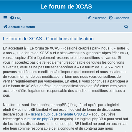
Le forum de XCAS
FAQ
Inscription
Connexion
R
Accueil du forum
e
Le forum de XCAS - Conditions d’utilisation
c
h
En accédant à « Le forum de XCAS » (désigné ci-après par « nous », « notre »,
« nos », « Le forum de XCAS » et « https://xcas.univ-grenoble-alpes.fr/forum »),
e
vous acceptez d’être légalement responsable des conditions suivantes. Si
r
vous n’acceptez pas d’être légalement responsable de toutes les conditions
suivantes, veuillez ne pas utiliser et accéder à « Le forum de XCAS ». Nous
c
pouvons modifier ces conditions à n’importe quel moment et nous essaierons
h
de vous informer de ces modifications, bien que nous vous conseillons de
vérifier régulièrement par vous-même. En effet, si vous continuez à participer à
e
« Le forum de XCAS » après que des modifications aient été effectuées, vous
r
acceptez d’être légalement responsable des conditions modifiées et mises à
jour.
Nos forums sont développés par phpBB (désignés ci-après par « logiciel
phpBB » et « phpBB Limited ») qui est un logiciel de forum de discussions
déclaré sous la «
licence publique générale GNU 2.0
» et qui peut être
téléchargé sur
le site de phpBB
(en anglais). Le logiciel phpBB a pour seul but
de faciliter les discussions sur internet et phpBB Limited ne peut en aucun cas
être tenu comme responsable de la conduite et du contenu que nous