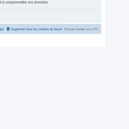
nt à compromettre vos données.
ipe
Supprimer tous les cookies du forum
Fuseau horaire sur
UTC