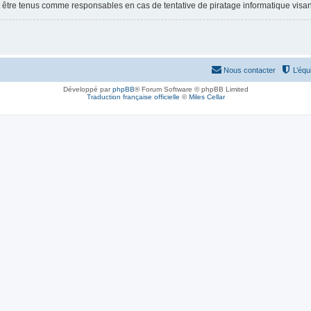
 être tenus comme responsables en cas de tentative de piratage informatique visa
Nous contacter
L’équ
Développé par
phpBB
® Forum Software © phpBB Limited
Traduction française officielle
©
Miles Cellar