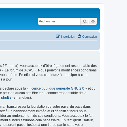
Rechercher
Recherche avancé
Inscription
Connexion
es.fr/forum »), vous acceptez d’être légalement responsable des
er à « Le forum de XCAS ». Nous pouvons modifier ces conditions
ous-même. En effet, si vous continuez à participer à « Le
 à jour.
ns déclaré sous la «
licence publique générale GNU 2.0
» et qui
ed ne peut en aucun cas être tenu comme responsable de la
de phpBB
(en anglais).
ait transgresser la législation de votre pays, du pays dans
sez à un bannissement immédiat et définitif et nous nous
d’aider au renforcement de ces conditions. Vous acceptez le fait
ment si nous estimons cela nécessaire. En tant qu’utilisateur,
e seront pas diffusées à une tierce partie sans votre