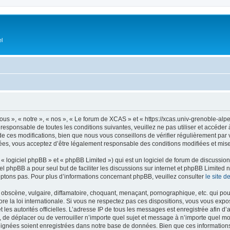
el
s », « notre », « nos », « Le forum de XCAS » et « https://xcas.univ-grenoble-alp
 responsable de toutes les conditions suivantes, veuillez ne pas utiliser et accéd
 ces modifications, bien que nous vous conseillons de vérifier régulièrement par v
ées, vous acceptez d’être légalement responsable des conditions modifiées et mises
 logiciel phpBB » et « phpBB Limited ») qui est un logiciel de forum de discussio
iel phpBB a pour seul but de faciliter les discussions sur internet et phpBB Limit
ptons pas. Pour plus d’informations concernant phpBB, veuillez consulter
le site 
obscène, vulgaire, diffamatoire, choquant, menaçant, pornographique, etc. qui pourr
e la loi internationale. Si vous ne respectez pas ces dispositions, vous vous expo
 et les autorités officielles. L’adresse IP de tous les messages est enregistrée afin 
, de déplacer ou de verrouiller n’importe quel sujet et message à n’importe quel mo
ignées soient enregistrées dans notre base de données. Bien que ces informations n