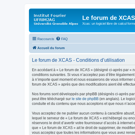
Le forum de XCAS
Xcas: un logiciel libre de calcul form
Raccourcis
FAQ
Accueil du forum
Le forum de XCAS - Conditions d’utilisation
En accédant à « Le forum de XCAS » (désigné ci-après par « nou
conditions suivantes. Si vous n’acceptez pas d’être légalement
à n’importe quel moment et nous essaierons de vous informer de
forum de XCAS » après que des modifications aient été effectu
Nos forums sont développés par phpBB (désignés ci-après par «
peut être téléchargé sur
le site de phpBB
(en anglais). Le logic
conduite et du contenu que nous acceptons et que nous n’acce
Vous acceptez de ne publier aucun contenu à caractère abusif, 
lequel le serveur de « Le forum de XCAS » est hébergé ou encor
réservons le droit d’avertir votre fournisseur d’accès à internet
que « Le forum de XCAS » ait le droit de supprimer, de modifier
vous acceptez que toutes les informations que vous avez rense