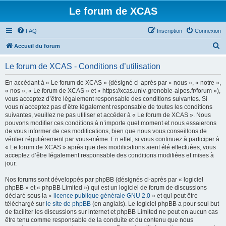
Le forum de XCAS
FAQ
Inscription
Connexion
R
Accueil du forum
e
Le forum de XCAS - Conditions d’utilisation
c
h
En accédant à « Le forum de XCAS » (désigné ci-après par « nous », « notre »,
« nos », « Le forum de XCAS » et « https://xcas.univ-grenoble-alpes.fr/forum »),
e
vous acceptez d’être légalement responsable des conditions suivantes. Si
r
vous n’acceptez pas d’être légalement responsable de toutes les conditions
suivantes, veuillez ne pas utiliser et accéder à « Le forum de XCAS ». Nous
c
pouvons modifier ces conditions à n’importe quel moment et nous essaierons
h
de vous informer de ces modifications, bien que nous vous conseillons de
vérifier régulièrement par vous-même. En effet, si vous continuez à participer à
e
« Le forum de XCAS » après que des modifications aient été effectuées, vous
r
acceptez d’être légalement responsable des conditions modifiées et mises à
jour.
Nos forums sont développés par phpBB (désignés ci-après par « logiciel
phpBB » et « phpBB Limited ») qui est un logiciel de forum de discussions
déclaré sous la «
licence publique générale GNU 2.0
» et qui peut être
téléchargé sur
le site de phpBB
(en anglais). Le logiciel phpBB a pour seul but
de faciliter les discussions sur internet et phpBB Limited ne peut en aucun cas
être tenu comme responsable de la conduite et du contenu que nous