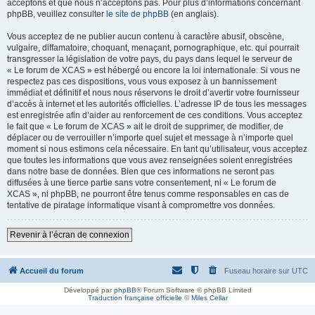
acceptons et que nous n’acceptons pas. Pour plus d’informations concernant
phpBB, veuillez consulter
le site de phpBB
(en anglais).
Vous acceptez de ne publier aucun contenu à caractère abusif, obscène,
vulgaire, diffamatoire, choquant, menaçant, pornographique, etc. qui pourrait
transgresser la législation de votre pays, du pays dans lequel le serveur de
« Le forum de XCAS » est hébergé ou encore la loi internationale. Si vous ne
respectez pas ces dispositions, vous vous exposez à un bannissement
immédiat et définitif et nous nous réservons le droit d’avertir votre fournisseur
d’accès à internet et les autorités officielles. L’adresse IP de tous les messages
est enregistrée afin d’aider au renforcement de ces conditions. Vous acceptez
le fait que « Le forum de XCAS » ait le droit de supprimer, de modifier, de
déplacer ou de verrouiller n’importe quel sujet et message à n’importe quel
moment si nous estimons cela nécessaire. En tant qu’utilisateur, vous acceptez
que toutes les informations que vous avez renseignées soient enregistrées
dans notre base de données. Bien que ces informations ne seront pas
diffusées à une tierce partie sans votre consentement, ni « Le forum de
XCAS », ni phpBB, ne pourront être tenus comme responsables en cas de
tentative de piratage informatique visant à compromettre vos données.
Revenir à l’écran de connexion
Accueil du forum
Fuseau horaire sur
UTC
Développé par
phpBB
® Forum Software © phpBB Limited
Traduction française officielle
©
Miles Cellar