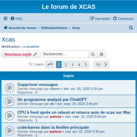
Le forum de XCAS
FAQ
Inscription
Connexion
R
Accueil du forum
Utilisation/Users
Xcas
e
Xcas
c
Modérateur :
xcasadmin
h
Rechercher
Recherche avanc
Nouveau sujet
e
Page
1
sur
15
1
2
3
4
5
15
Suivant
717 sujets
r
…
c
Sujets
h
Supprimer messages
e
Dernier message par
nbenm
«
dim. oct. 05, 2025 3:35 pm
Réponses :
3
r
Un programme analysé par ChatGPT
Dernier message par
alb
«
lun. sept. 29, 2025 3:45 pm
CPU à fond après un reboot et relance auto de xcas sur Mac
Dernier message par
parisse
«
ven. sept. 19, 2025 8:06 pm
Réponses :
1
code-barres dans la fenêtre principale
Dernier message par
parisse
«
mar. avr. 01, 2025 5:30 pm
Réponses :
1