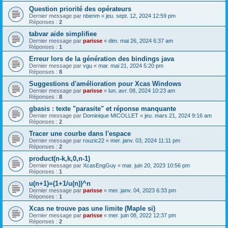
Question priorité des opérateurs
Dernier message par
nbenm
«
jeu. sept. 12, 2024 12:59 pm
Réponses :
2
tabvar aide simplifiee
Dernier message par
parisse
«
dim. mai 26, 2024 6:37 am
Réponses :
1
Erreur lors de la génération des bindings java
Dernier message par
vgu
«
mar. mai 21, 2024 5:20 pm
Réponses :
8
Suggestions d'amélioration pour Xcas Windows
Dernier message par
parisse
«
lun. avr. 08, 2024 10:23 am
Réponses :
8
gbasis : texte "parasite" et réponse manquante
Dernier message par
Dominique MICOLLET
«
jeu. mars 21, 2024 9:16 am
Réponses :
2
Tracer une courbe dans l'espace
Dernier message par
rouzic22
«
mer. janv. 03, 2024 11:11 pm
Réponses :
2
product(n-k,k,0,n-1)
Dernier message par
XcasEngGuy
«
mar. juin 20, 2023 10:56 pm
Réponses :
1
u(n+1)=(1+1/u(n))^n
Dernier message par
parisse
«
mer. janv. 04, 2023 6:33 pm
Réponses :
1
Xcas ne trouve pas une limite (Maple si)
Dernier message par
parisse
«
mer. juin 08, 2022 12:37 pm
Réponses :
2