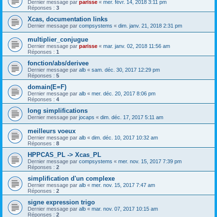
Dernier message par
parisse
«
mer. févr. 14, 2018 3:11 pm
Réponses :
3
Xcas, documentation links
Dernier message par
compsystems
«
dim. janv. 21, 2018 2:31 pm
multiplier_conjugue
Dernier message par
parisse
«
mar. janv. 02, 2018 11:56 am
Réponses :
1
fonction/abs/derivee
Dernier message par
alb
«
sam. déc. 30, 2017 12:29 pm
Réponses :
5
domain(E=F)
Dernier message par
alb
«
mer. déc. 20, 2017 8:06 pm
Réponses :
4
long simplifications
Dernier message par
jocaps
«
dim. déc. 17, 2017 5:11 am
meilleurs voeux
Dernier message par
alb
«
dim. déc. 10, 2017 10:32 am
Réponses :
8
HPPCAS_PL -> Xcas_PL
Dernier message par
compsystems
«
mer. nov. 15, 2017 7:39 pm
Réponses :
2
simplification d'un complexe
Dernier message par
alb
«
mer. nov. 15, 2017 7:47 am
Réponses :
2
signe expression trigo
Dernier message par
alb
«
mar. nov. 07, 2017 10:15 am
Réponses :
2