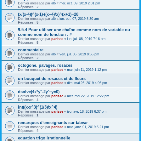
Dernier message par
alb
«
mer. oct. 09, 2019 2:01 pm
Réponses :
2
(x/(x-4))^(x-1)-((x+4)/x)^(x+1)=28
Dernier message par
alb
«
lun. oct. 07, 2019 8:30 am
Réponses :
5
9.5.4 Pour utiliser une chaîne comme nom de variable ou
comme nom de fonction : #
Dernier message par
parisse
«
lun. juil. 08, 2019 7:16 pm
Réponses :
5
commentaire
Dernier message par
alb
«
ven. juil. 05, 2019 8:55 pm
Réponses :
2
octogone, pavages, rosaces
Dernier message par
parisse
«
mar. juin 11, 2019 1:12 pm
un bouquet de rosaces et de fleurs
Dernier message par
parisse
«
dim. mai 26, 2019 4:06 pm
dsolve(4x*y''-2y'+y=0)
Dernier message par
parisse
«
mer. mai 22, 2019 12:22 pm
Réponses :
4
int((x-x^3)^(1/3)/x^4)
Dernier message par
parisse
«
jeu. avr. 18, 2019 6:37 pm
Réponses :
1
remarques d'enseignants sur tabvar
Dernier message par
parisse
«
mar. janv. 01, 2019 5:21 pm
Réponses :
4
equation trigo irrationnelle