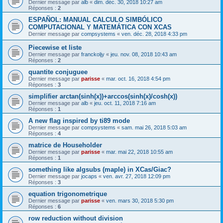
Dernier message par
alb
«
dim. déc. 30, 2018 10:27 am
Réponses :
2
ESPAÑOL: MANUAL CALCULO SIMBÓLICO
COMPUTACIONAL Y MATEMÁTICA CON XCAS
Dernier message par
compsystems
«
ven. déc. 28, 2018 4:33 pm
Piecewise et liste
Dernier message par
franckoljy
«
jeu. nov. 08, 2018 10:43 am
Réponses :
2
quantite conjuguee
Dernier message par
parisse
«
mar. oct. 16, 2018 4:54 pm
Réponses :
3
simplifier arctan(sinh(x))+arccos(sinh(x)/cosh(x))
Dernier message par
alb
«
jeu. oct. 11, 2018 7:16 am
Réponses :
1
A new flag inspired by ti89 mode
Dernier message par
compsystems
«
sam. mai 26, 2018 5:03 am
Réponses :
4
matrice de Householder
Dernier message par
parisse
«
mar. mai 22, 2018 10:55 am
Réponses :
1
something like algsubs (maple) in XCas/Giac?
Dernier message par
jocaps
«
ven. avr. 27, 2018 12:09 pm
Réponses :
3
equation trigonometrique
Dernier message par
parisse
«
ven. mars 30, 2018 5:30 pm
Réponses :
6
row reduction without division