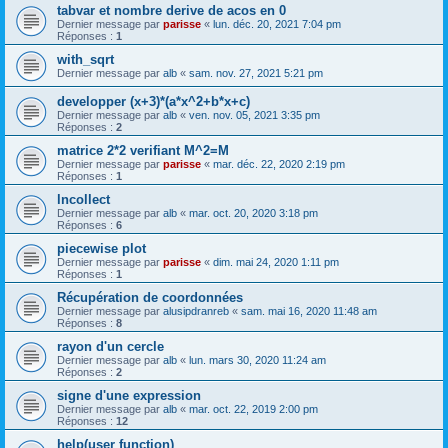
tabvar et nombre derive de acos en 0
Dernier message par
parisse
«
lun. déc. 20, 2021 7:04 pm
Réponses :
1
with_sqrt
Dernier message par
alb
«
sam. nov. 27, 2021 5:21 pm
developper (x+3)*(a*x^2+b*x+c)
Dernier message par
alb
«
ven. nov. 05, 2021 3:35 pm
Réponses :
2
matrice 2*2 verifiant M^2=M
Dernier message par
parisse
«
mar. déc. 22, 2020 2:19 pm
Réponses :
1
lncollect
Dernier message par
alb
«
mar. oct. 20, 2020 3:18 pm
Réponses :
6
piecewise plot
Dernier message par
parisse
«
dim. mai 24, 2020 1:11 pm
Réponses :
1
Récupération de coordonnées
Dernier message par
alusipdranreb
«
sam. mai 16, 2020 11:48 am
Réponses :
8
rayon d'un cercle
Dernier message par
alb
«
lun. mars 30, 2020 11:24 am
Réponses :
2
signe d'une expression
Dernier message par
alb
«
mar. oct. 22, 2019 2:00 pm
Réponses :
12
help(user function)