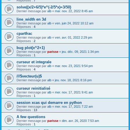
Réponses :
7
solve((x/2+6/5)*e^(-2/5*x)=3/50)
Dernier message par
alb
«
mar. nov. 22, 2022 8:45 am
line_width en 3d
Dernier message par
alb
«
ven. juin 24, 2022 10:12 am
Réponses :
4
cpartfrac
Dernier message par
alb
«
ven. avr. 01, 2022 2:29 pm
Réponses :
2
bug plot(x^2+1)
Dernier message par
parisse
«
jeu. déc. 09, 2021 1:34 pm
Réponses :
1
curseur et integrale
Dernier message par
alb
«
mar. nov. 23, 2021 9:54 pm
Réponses :
4
///$vecteur(u)$
Dernier message par
alb
«
jeu. nov. 18, 2021 8:16 pm
curseur reinitialisé
Dernier message par
alb
«
mer. nov. 17, 2021 9:41 am
Réponses :
1
session xcas qui demarre en python
Dernier message par
alb
«
mer. nov. 17, 2021 7:22 am
Réponses :
13
A few questions
Dernier message par
parisse
«
dim. avr. 26, 2020 7:53 am
Réponses :
1