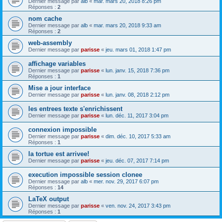
Dernier message par
alb
«
mar. mars 20, 2018 8:26 pm
Réponses :
2
nom cache
Dernier message par
alb
«
mar. mars 20, 2018 9:33 am
Réponses :
2
web-assembly
Dernier message par
parisse
«
jeu. mars 01, 2018 1:47 pm
affichage variables
Dernier message par
parisse
«
lun. janv. 15, 2018 7:36 pm
Réponses :
1
Mise a jour interface
Dernier message par
parisse
«
lun. janv. 08, 2018 2:12 pm
les entrees texte s'enrichissent
Dernier message par
parisse
«
lun. déc. 11, 2017 3:04 pm
connexion impossible
Dernier message par
parisse
«
dim. déc. 10, 2017 5:33 am
Réponses :
1
la tortue est arrivee!
Dernier message par
parisse
«
jeu. déc. 07, 2017 7:14 pm
execution impossible session clonee
Dernier message par
alb
«
mer. nov. 29, 2017 6:07 pm
Réponses :
14
LaTeX output
Dernier message par
parisse
«
ven. nov. 24, 2017 3:43 pm
Réponses :
1