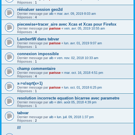
Réponses :
1
réévaluer session geo2d
Dernier message par
alb
«
mar. avr. 09, 2019 8:03 am
Réponses :
4
piecewise+tracer_aire avec Xcas et Xcas pour Firefox
Dernier message par
parisse
«
ven. avr. 05, 2019 10:55 am
Réponses :
4
LambertW dans tabvar
Dernier message par
parisse
«
lun. avr. 01, 2019 9:07 am
Réponses :
1
connexion impossible
Dernier message par
alb
«
ven. nov. 02, 2018 10:33 am
Réponses :
1
champ commentaire
Dernier message par
parisse
«
mar. oct. 16, 2018 4:51 pm
Réponses :
4
x->x/sqrt(x+1)
Dernier message par
parisse
«
lun. oct. 01, 2018 6:25 pm
Réponses :
1
resolution incorrecte equation bicarree avec parametre
Dernier message par
alb
«
dim. août 05, 2018 4:39 pm
Réponses :
1
tabvar
Dernier message par
alb
«
lun. juil. 09, 2018 1:37 pm
Réponses :
2
///
.
.
.
.
.
.