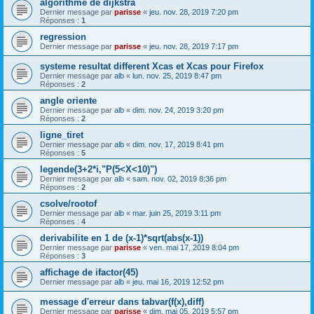
algorithme de dijkstra
Dernier message par
parisse
«
jeu. nov. 28, 2019 7:20 pm
Réponses :
1
regression
Dernier message par
parisse
«
jeu. nov. 28, 2019 7:17 pm
systeme resultat different Xcas et Xcas pour Firefox
Dernier message par
alb
«
lun. nov. 25, 2019 8:47 pm
Réponses :
2
angle oriente
Dernier message par
alb
«
dim. nov. 24, 2019 3:20 pm
Réponses :
2
ligne_tiret
Dernier message par
alb
«
dim. nov. 17, 2019 8:41 pm
Réponses :
5
legende(3+2*i,"P(5<X<10)")
Dernier message par
alb
«
sam. nov. 02, 2019 8:36 pm
Réponses :
2
csolve/rootof
Dernier message par
alb
«
mar. juin 25, 2019 3:11 pm
Réponses :
4
derivabilite en 1 de (x-1)*sqrt(abs(x-1))
Dernier message par
parisse
«
ven. mai 17, 2019 8:04 pm
Réponses :
3
affichage de ifactor(45)
Dernier message par
alb
«
jeu. mai 16, 2019 12:52 pm
message d'erreur dans tabvar(f(x),diff)
Dernier message par
parisse
«
dim. mai 05, 2019 5:57 pm