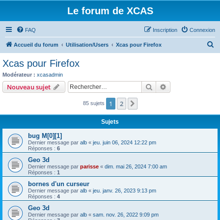
Le forum de XCAS
FAQ
Inscription
Connexion
R
Accueil du forum
Utilisation/Users
Xcas pour Firefox
e
Xcas pour Firefox
c
Modérateur :
xcasadmin
h
Rechercher
Recherche avanc
Nouveau sujet
e
1
2
Suivant
85 sujets
r
c
Sujets
h
bug M[0][1]
e
Dernier message par
alb
«
jeu. juin 06, 2024 12:22 pm
Réponses :
6
r
Geo 3d
Dernier message par
parisse
«
dim. mai 26, 2024 7:00 am
Réponses :
1
bornes d'un curseur
Dernier message par
alb
«
jeu. janv. 26, 2023 9:13 pm
Réponses :
4
Geo 3d
Dernier message par
alb
«
sam. nov. 26, 2022 9:09 pm