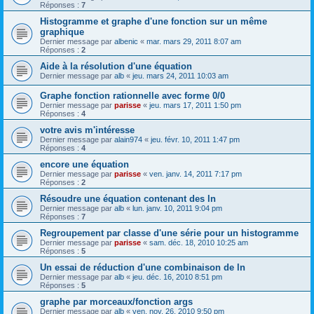
Réponses :
7
Histogramme et graphe d'une fonction sur un même
graphique
Dernier message par
albenic
«
mar. mars 29, 2011 8:07 am
Réponses :
2
Aide à la résolution d'une équation
Dernier message par
alb
«
jeu. mars 24, 2011 10:03 am
Graphe fonction rationnelle avec forme 0/0
Dernier message par
parisse
«
jeu. mars 17, 2011 1:50 pm
Réponses :
4
votre avis m'intéresse
Dernier message par
alain974
«
jeu. févr. 10, 2011 1:47 pm
Réponses :
4
encore une équation
Dernier message par
parisse
«
ven. janv. 14, 2011 7:17 pm
Réponses :
2
Résoudre une équation contenant des ln
Dernier message par
alb
«
lun. janv. 10, 2011 9:04 pm
Réponses :
7
Regroupement par classe d'une série pour un histogramme
Dernier message par
parisse
«
sam. déc. 18, 2010 10:25 am
Réponses :
5
Un essai de réduction d'une combinaison de ln
Dernier message par
alb
«
jeu. déc. 16, 2010 8:51 pm
Réponses :
5
graphe par morceaux/fonction args
Dernier message par
alb
«
ven. nov. 26, 2010 9:50 pm