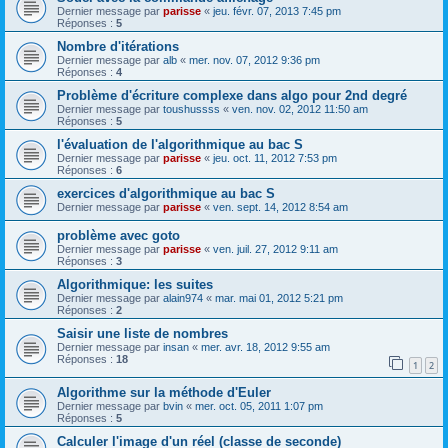
Dernier message par
parisse
«
jeu. févr. 07, 2013 7:45 pm
Réponses :
5
Nombre d'itérations
Dernier message par
alb
«
mer. nov. 07, 2012 9:36 pm
Réponses :
4
Problème d'écriture complexe dans algo pour 2nd degré
Dernier message par
toushussss
«
ven. nov. 02, 2012 11:50 am
Réponses :
5
l'évaluation de l'algorithmique au bac S
Dernier message par
parisse
«
jeu. oct. 11, 2012 7:53 pm
Réponses :
6
exercices d'algorithmique au bac S
Dernier message par
parisse
«
ven. sept. 14, 2012 8:54 am
problème avec goto
Dernier message par
parisse
«
ven. juil. 27, 2012 9:11 am
Réponses :
3
Algorithmique: les suites
Dernier message par
alain974
«
mar. mai 01, 2012 5:21 pm
Réponses :
2
Saisir une liste de nombres
Dernier message par
insan
«
mer. avr. 18, 2012 9:55 am
Réponses :
18
1
2
Algorithme sur la méthode d'Euler
Dernier message par
bvin
«
mer. oct. 05, 2011 1:07 pm
Réponses :
5
Calculer l'image d'un réel (classe de seconde)