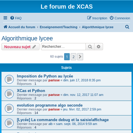
Le forum de XCAS
FAQ
Inscription
Connexion
R
Accueil du forum
Enseignement/Teaching
Algorithmique lycee
e
Algorithmique lycee
c
Rechercher
Recherche avanc
Nouveau sujet
h
e
1
2
Suivant
60 sujets
r
Sujets
c
Imposition de Python au lycée
h
Dernier message par
parisse
«
dim. juin 17, 2018 8:35 pm
Réponses :
1
e
XCas et Python
r
Dernier message par
parisse
«
dim. nov. 12, 2017 11:07 am
Réponses :
2
evolution programme algo seconde
Dernier message par
parisse
«
jeu. févr. 02, 2017 2:59 pm
Réponses :
14
[Lycée] La commande debug et la saisie/affichage
Dernier message par
alb
«
sam. sept. 06, 2014 9:59 am
Réponses :
4