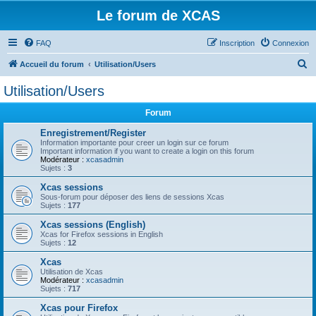
Le forum de XCAS
FAQ
Inscription
Connexion
R
Accueil du forum
Utilisation/Users
e
Utilisation/Users
c
Forum
h
e
Enregistrement/Register
Information importante pour creer un login sur ce forum
r
Important information if you want to create a login on this forum
Modérateur :
xcasadmin
c
Sujets :
3
h
Xcas sessions
Sous-forum pour déposer des liens de sessions Xcas
e
Sujets :
177
r
Xcas sessions (English)
Xcas for Firefox sessions in English
Sujets :
12
Xcas
Utilisation de Xcas
Modérateur :
xcasadmin
Sujets :
717
Xcas pour Firefox