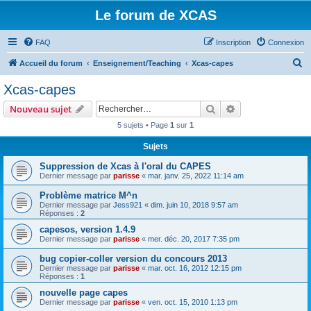
Le forum de XCAS
FAQ
Inscription
Connexion
R
Accueil du forum
Enseignement/Teaching
Xcas-capes
e
Xcas-capes
c
Rechercher
Recherche avanc
Nouveau sujet
h
5 sujets • Page
1
sur
1
e
Sujets
r
c
Suppression de Xcas à l'oral du CAPES
Dernier message par
parisse
«
mar. janv. 25, 2022 11:14 am
h
Problème matrice M^n
e
Dernier message par
Jess921
«
dim. juin 10, 2018 9:57 am
r
Réponses :
2
capesos, version 1.4.9
Dernier message par
parisse
«
mer. déc. 20, 2017 7:35 pm
bug copier-coller version du concours 2013
Dernier message par
parisse
«
mar. oct. 16, 2012 12:15 pm
Réponses :
1
nouvelle page capes
Dernier message par
parisse
«
ven. oct. 15, 2010 1:13 pm