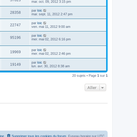
37023
mar. oct. 09, 2012 3:15 pm
par
loic
28358
mar. sept. 11, 2012 2:47 pm
par
loic
22747
ven. mai 11, 2012 9:00 am
par
loic
95196
mer. mai 02, 2012 6:16 pm
par
loic
19969
mer. mai 02, 2012 2:46 pm
par
loic
19149
lun. avr. 30, 2012 8:38 am
20 sujets • Page
1
sur
1
Aller
ipe
Supprimer tous les cookies du forum
Fuseau horaire sur
UTC