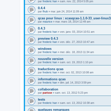
par
frederic han
» sam. nov. 22, 2014 5:05 pm
0.4.4
par
fhub
» mar. juin 24, 2014 11:09 am
qcas pour linux : xcasqcas-1.1.0-33_user-linux3
par
maurice
» mar. mars 18, 2014 12:49 am
0.4.3
par
frederic han
» ven. janv. 03, 2014 10:51 am
preview 0.4.3
par
frederic han
» ven. déc. 27, 2013 10:47 am
windows
par
frederic han
» mer. déc. 18, 2013 11:34 am
nouvelle version
par
frederic han
» sam. oct. 19, 2013 1:10 pm
traductions qcas
par
frederic han
» mer. oct. 02, 2013 10:08 am
informations qcas
par
frederic han
» dim. juil. 14, 2013 3:59 pm
collaboration
par
parisse
» sam. oct. 13, 2012 5:23 pm
tests
par
frederic han
» sam. oct. 13, 2012 10:38 am
quelques remarques