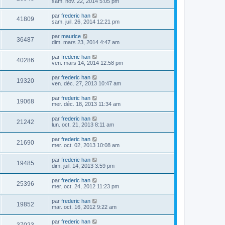
sam. nov. 22, 2014 5:05 pm
par
frederic han
41809
sam. juil. 26, 2014 12:21 pm
par
maurice
36487
dim. mars 23, 2014 4:47 am
par
frederic han
40286
ven. mars 14, 2014 12:58 pm
par
frederic han
19320
ven. déc. 27, 2013 10:47 am
par
frederic han
19068
mer. déc. 18, 2013 11:34 am
par
frederic han
21242
lun. oct. 21, 2013 8:11 am
par
frederic han
21690
mer. oct. 02, 2013 10:08 am
par
frederic han
19485
dim. juil. 14, 2013 3:59 pm
par
frederic han
25396
mer. oct. 24, 2012 11:23 pm
par
frederic han
19852
mar. oct. 16, 2012 9:22 am
par
frederic han