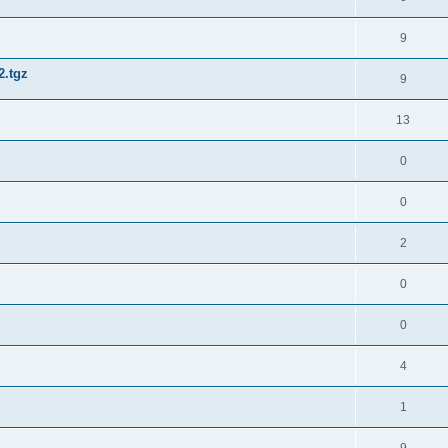
9
2.tgz
9
13
0
0
2
0
0
4
1