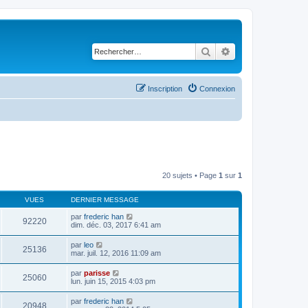
Rechercher
Recherche avancé
Inscription
Connexion
20 sujets • Page
1
sur
1
VUES
DERNIER MESSAGE
par
frederic han
92220
dim. déc. 03, 2017 6:41 am
par
leo
25136
mar. juil. 12, 2016 11:09 am
par
parisse
25060
lun. juin 15, 2015 4:03 pm
par
frederic han
20948