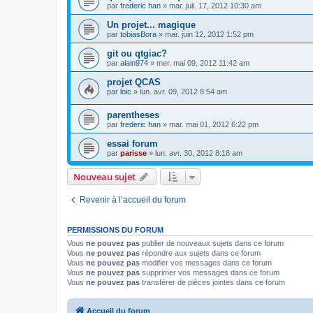
par
frederic han
» mar. juil. 17, 2012 10:30 am
Un projet... magique
par
tobiasBora
» mar. juin 12, 2012 1:52 pm
git ou qtgiac?
par
alain974
» mer. mai 09, 2012 11:42 am
projet QCAS
par
loic
» lun. avr. 09, 2012 8:54 am
parentheses
par
frederic han
» mar. mai 01, 2012 6:22 pm
essai forum
par
parisse
» lun. avr. 30, 2012 8:18 am
Nouveau sujet
Revenir à l’accueil du forum
PERMISSIONS DU FORUM
Vous
ne pouvez pas
publier de nouveaux sujets dans ce forum
Vous
ne pouvez pas
répondre aux sujets dans ce forum
Vous
ne pouvez pas
modifier vos messages dans ce forum
Vous
ne pouvez pas
supprimer vos messages dans ce forum
Vous
ne pouvez pas
transférer de pièces jointes dans ce forum
Accueil du forum