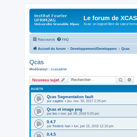
Le forum de XCAS
Xcas: un logiciel libre de calcul form
Raccourcis
FAQ
Accueil du forum
Developpement/Developpers
Qcas
Qcas
Modérateur :
xcasadmin
Recher
Re
Nouveau sujet
SUJETS
Qcas Segmentation fault
par
sagitter
» jeu. nov. 30, 2017 2:25 pm
Qcas et image png
par
leo
» mer. juil. 06, 2016 5:20 pm
0.4.7
par
frederic han
» lun. juin 15, 2015 12:16 pm
0.4.5