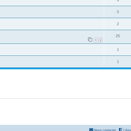
9
5
2
25
1
2
1
1
Nous contacter
L’équ