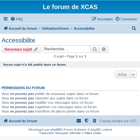
Le forum de XCAS
FAQ
Inscription
Connexion
R
Accueil du forum
Utilisation/Users
Accessibilite
e
Accessibilite
c
Rechercher
Recherche avanc
Nouveau sujet
h
0 sujet • Page
1
sur
1
e
Aucun sujet n’a été publié dans ce forum.
r
c
Aller
h
PERMISSIONS DU FORUM
e
Vous
ne pouvez pas
publier de nouveaux sujets dans ce forum
r
Vous
ne pouvez pas
répondre aux sujets dans ce forum
Vous
ne pouvez pas
modifier vos messages dans ce forum
Vous
ne pouvez pas
supprimer vos messages dans ce forum
Vous
ne pouvez pas
transférer de pièces jointes dans ce forum
Accueil du forum
Fuseau horaire sur
UTC
Développé par
phpBB
® Forum Software © phpBB Limited
Traduction française officielle
©
Miles Cellar