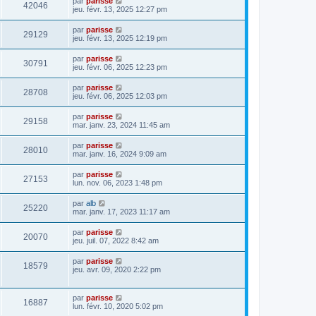
par
parisse
42046
jeu. févr. 13, 2025 12:27 pm
par
parisse
29129
jeu. févr. 13, 2025 12:19 pm
par
parisse
30791
jeu. févr. 06, 2025 12:23 pm
par
parisse
28708
jeu. févr. 06, 2025 12:03 pm
par
parisse
29158
mar. janv. 23, 2024 11:45 am
par
parisse
28010
mar. janv. 16, 2024 9:09 am
par
parisse
27153
lun. nov. 06, 2023 1:48 pm
par
alb
25220
mar. janv. 17, 2023 11:17 am
par
parisse
20070
jeu. juil. 07, 2022 8:42 am
par
parisse
18579
jeu. avr. 09, 2020 2:22 pm
par
parisse
16887
lun. févr. 10, 2020 5:02 pm