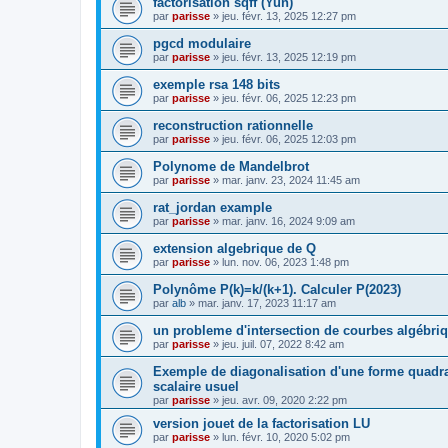
factorisation sqff (Yun)
par
parisse
» jeu. févr. 13, 2025 12:27 pm
pgcd modulaire
par
parisse
» jeu. févr. 13, 2025 12:19 pm
exemple rsa 148 bits
par
parisse
» jeu. févr. 06, 2025 12:23 pm
reconstruction rationnelle
par
parisse
» jeu. févr. 06, 2025 12:03 pm
Polynome de Mandelbrot
par
parisse
» mar. janv. 23, 2024 11:45 am
rat_jordan example
par
parisse
» mar. janv. 16, 2024 9:09 am
extension algebrique de Q
par
parisse
» lun. nov. 06, 2023 1:48 pm
Polynôme P(k)=k/(k+1). Calculer P(2023)
par
alb
» mar. janv. 17, 2023 11:17 am
un probleme d'intersection de courbes algébriq
par
parisse
» jeu. juil. 07, 2022 8:42 am
Exemple de diagonalisation d'une forme quadra
scalaire usuel
par
parisse
» jeu. avr. 09, 2020 2:22 pm
version jouet de la factorisation LU
par
parisse
» lun. févr. 10, 2020 5:02 pm