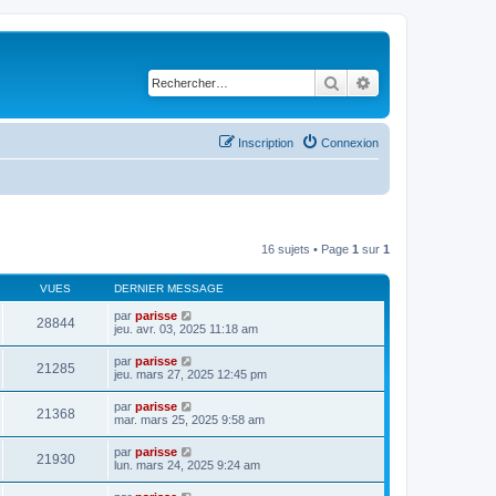
Rechercher
Recherche avancé
Inscription
Connexion
16 sujets • Page
1
sur
1
VUES
DERNIER MESSAGE
par
parisse
28844
jeu. avr. 03, 2025 11:18 am
par
parisse
21285
jeu. mars 27, 2025 12:45 pm
par
parisse
21368
mar. mars 25, 2025 9:58 am
par
parisse
21930
lun. mars 24, 2025 9:24 am