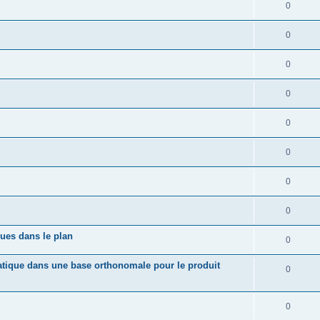
0
0
0
0
0
0
0
0
ues dans le plan
0
tique dans une base orthonomale pour le produit
0
0