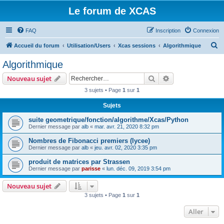
Le forum de XCAS
FAQ
Inscription
Connexion
R
Accueil du forum
Utilisation/Users
Xcas sessions
Algorithmique
e
Algorithmique
c
Rechercher
Recherche avanc
Nouveau sujet
h
3 sujets • Page
1
sur
1
e
Sujets
r
c
suite geometrique/fonction/algorithme/Xcas/Python
Dernier message par
alb
«
mar. avr. 21, 2020 8:32 pm
h
Nombres de Fibonacci premiers (lycee)
e
Dernier message par
alb
«
jeu. avr. 02, 2020 3:35 pm
r
produit de matrices par Strassen
Dernier message par
parisse
«
lun. déc. 09, 2019 3:54 pm
Nouveau sujet
3 sujets • Page
1
sur
1
Aller