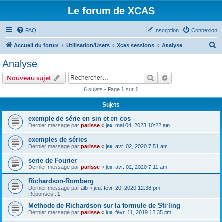
Le forum de XCAS
FAQ
Inscription
Connexion
R
Accueil du forum
Utilisation/Users
Xcas sessions
Analyse
e
Analyse
c
Rechercher
Recherche avanc
Nouveau sujet
h
6 sujets • Page
1
sur
1
e
Sujets
r
c
exemple de série en sin et en cos
Dernier message par
parisse
«
jeu. mai 04, 2023 10:22 am
h
exemples de séries
e
Dernier message par
parisse
«
jeu. avr. 02, 2020 7:51 am
r
serie de Fourier
Dernier message par
parisse
«
jeu. avr. 02, 2020 7:11 am
Richardson-Romberg
Dernier message par
alb
«
jeu. févr. 20, 2020 12:38 pm
Réponses :
1
Methode de Richardson sur la formule de Stirling
Dernier message par
parisse
«
lun. févr. 11, 2019 12:35 pm