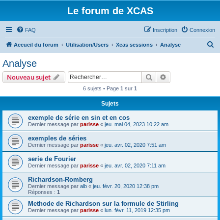
Le forum de XCAS
FAQ
Inscription
Connexion
R
Accueil du forum
Utilisation/Users
Xcas sessions
Analyse
e
Analyse
c
Rechercher
Recherche avanc
Nouveau sujet
h
6 sujets • Page
1
sur
1
e
Sujets
r
c
exemple de série en sin et en cos
Dernier message par
parisse
«
jeu. mai 04, 2023 10:22 am
h
exemples de séries
e
Dernier message par
parisse
«
jeu. avr. 02, 2020 7:51 am
r
serie de Fourier
Dernier message par
parisse
«
jeu. avr. 02, 2020 7:11 am
Richardson-Romberg
Dernier message par
alb
«
jeu. févr. 20, 2020 12:38 pm
Réponses :
1
Methode de Richardson sur la formule de Stirling
Dernier message par
parisse
«
lun. févr. 11, 2019 12:35 pm