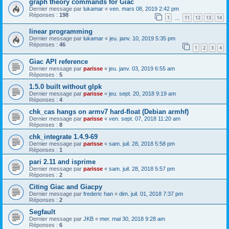
graph theory commands for Giac
Dernier message par
lukamar
«
ven. mars 08, 2019 2:42 pm
Réponses :
198
1
11
12
13
14
…
linear programming
Dernier message par
lukamar
«
jeu. janv. 10, 2019 5:35 pm
Réponses :
46
1
2
3
4
Giac API reference
Dernier message par
parisse
«
jeu. janv. 03, 2019 6:55 am
Réponses :
5
1.5.0 built without glpk
Dernier message par
parisse
«
jeu. sept. 20, 2018 9:19 am
Réponses :
4
chk_cas hangs on armv7 hard-float (Debian armhf)
Dernier message par
parisse
«
ven. sept. 07, 2018 11:20 am
Réponses :
8
chk_integrate 1.4.9-69
Dernier message par
parisse
«
sam. juil. 28, 2018 5:58 pm
Réponses :
1
pari 2.11 and isprime
Dernier message par
parisse
«
sam. juil. 28, 2018 5:57 pm
Réponses :
2
Citing Giac and Giacpy
Dernier message par
frederic han
«
dim. juil. 01, 2018 7:37 pm
Réponses :
2
Segfault
Dernier message par
JKB
«
mer. mai 30, 2018 9:28 am
Réponses :
6