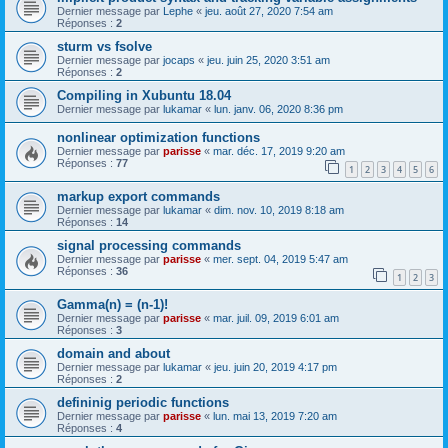
Dernier message par
Lephe
«
jeu. août 27, 2020 7:54 am
Réponses :
2
sturm vs fsolve
Dernier message par
jocaps
«
jeu. juin 25, 2020 3:51 am
Réponses :
2
Compiling in Xubuntu 18.04
Dernier message par
lukamar
«
lun. janv. 06, 2020 8:36 pm
nonlinear optimization functions
Dernier message par
parisse
«
mar. déc. 17, 2019 9:20 am
Réponses :
77
1
2
3
4
5
6
markup export commands
Dernier message par
lukamar
«
dim. nov. 10, 2019 8:18 am
Réponses :
14
signal processing commands
Dernier message par
parisse
«
mer. sept. 04, 2019 5:47 am
Réponses :
36
1
2
3
Gamma(n) = (n-1)!
Dernier message par
parisse
«
mar. juil. 09, 2019 6:01 am
Réponses :
3
domain and about
Dernier message par
lukamar
«
jeu. juin 20, 2019 4:17 pm
Réponses :
2
defininig periodic functions
Dernier message par
parisse
«
lun. mai 13, 2019 7:20 am
Réponses :
4