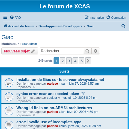
Le forum de XCAS
FAQ
Inscription
Connexion
R
Accueil du forum
Developpement/Developpers
Giac
e
Giac
c
Modérateur :
xcasadmin
h
Rechercher
Recherche avanc
Nouveau sujet
e
1
2
3
4
5
Suivant
249 sujets
r
c
Sujets
h
Installation de Giac sur le serveur alwaysdata.net
e
Dernier message par
parisse
«
sam. juin 27, 2026 8:57 am
Réponses :
6
r
syntax error near unexpected token `fi'
Dernier message par
sagitter
«
mer. juin 10, 2026 8:04 pm
Réponses :
5
Wrong ld links on no-ARM64 architectures
Dernier message par
parisse
«
lun. févr. 09, 2026 4:50 pm
Réponses :
8
error: invalid use of incomplete type
Dernier message par
parisse
«
ven. janv. 30, 2026 11:39 am