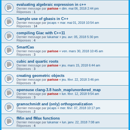
evaluating algebraic expression in c++
Dernier message par
parisse
«
dim. mai 06, 2018 2:44 pm
Réponses :
1
Sample use of gbasis in C++
Dernier message par
jocaps
«
mar. mai 01, 2018 10:54 am
Réponses :
14
compiling Giac with C++11
Dernier message par
lukamar
«
jeu. avr. 05, 2018 5:30 pm
Réponses :
4
SmartCas
Dernier message par
parisse
«
ven. mars 30, 2018 10:45 am
Réponses :
3
cubic and quartic roots
Dernier message par
parisse
«
jeu. mars 15, 2018 6:44 am
Réponses :
3
creating geometric objects
Dernier message par
parisse
«
jeu. févr. 22, 2018 3:46 pm
Réponses :
8
opensuse clang-3.8 hash_map/unordered_map
Dernier message par
parisse
«
lun. févr. 12, 2018 9:54 am
Réponses :
3
gramschmidt and (only) orthogonalization
Dernier message par
jocaps
«
mer. févr. 07, 2018 10:17 pm
Réponses :
2
fMin and fMax functions
Dernier message par
lukamar
«
lun. janv. 22, 2018 7:08 am
Réponses :
4