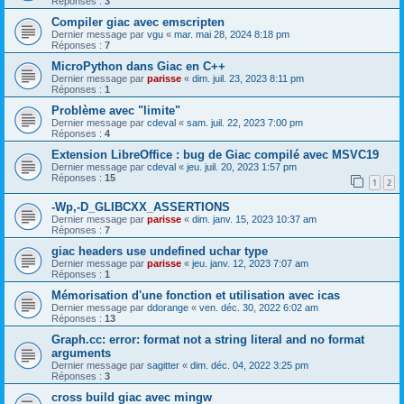
Réponses :
3
Compiler giac avec emscripten
Dernier message par
vgu
«
mar. mai 28, 2024 8:18 pm
Réponses :
7
MicroPython dans Giac en C++
Dernier message par
parisse
«
dim. juil. 23, 2023 8:11 pm
Réponses :
1
Problème avec "limite"
Dernier message par
cdeval
«
sam. juil. 22, 2023 7:00 pm
Réponses :
4
Extension LibreOffice : bug de Giac compilé avec MSVC19
Dernier message par
cdeval
«
jeu. juil. 20, 2023 1:57 pm
Réponses :
15
1
2
-Wp,-D_GLIBCXX_ASSERTIONS
Dernier message par
parisse
«
dim. janv. 15, 2023 10:37 am
Réponses :
7
giac headers use undefined uchar type
Dernier message par
parisse
«
jeu. janv. 12, 2023 7:07 am
Réponses :
1
Mémorisation d'une fonction et utilisation avec icas
Dernier message par
ddorange
«
ven. déc. 30, 2022 6:02 am
Réponses :
13
Graph.cc: error: format not a string literal and no format
arguments
Dernier message par
sagitter
«
dim. déc. 04, 2022 3:25 pm
Réponses :
3
cross build giac avec mingw