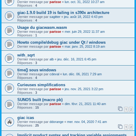
Dernier message par
parisse
«
lun. oct. 31, 2022 10:27 am
Réponses :
4
giac-1.9.0 build 19 is failing in s390x architecture
Dernier message par
sagitter
«
jeu. août 18, 2022 4:43 pm
Réponses :
4
Usage du giacwasm.wasm
Dernier message par
parisse
«
mer. juin 29, 2022 11:37 am
Réponses :
1
Howto compile/debug giac under Qt / windows
Dernier message par
parisse
«
mar. janv. 25, 2022 8:19 am
with_sqrt
Dernier message par
alb
«
jeu. déc. 16, 2021 6:45 pm
Réponses :
3
time() sous windows
Dernier message par
cdeval
«
lun. déc. 06, 2021 7:29 am
Réponses :
4
Curieuses simplifications
Dernier message par
parisse
«
jeu. nov. 25, 2021 3:22 pm
Réponses :
3
SUNOS built (macro pb)
Dernier message par
parisse
«
dim. févr. 21, 2021 11:40 am
Réponses :
15
1
2
giac icas
Dernier message par
ddorange
«
mer. nov. 04, 2020 7:41 am
Réponses :
25
1
2
Implicit product syntax and tracking variable assignments