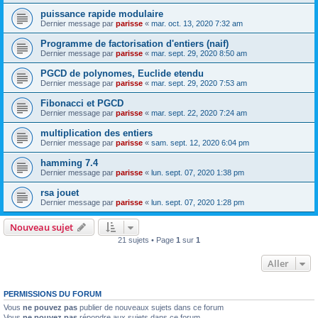
puissance rapide modulaire
Dernier message par
parisse
«
mar. oct. 13, 2020 7:32 am
Programme de factorisation d'entiers (naif)
Dernier message par
parisse
«
mar. sept. 29, 2020 8:50 am
PGCD de polynomes, Euclide etendu
Dernier message par
parisse
«
mar. sept. 29, 2020 7:53 am
Fibonacci et PGCD
Dernier message par
parisse
«
mar. sept. 22, 2020 7:24 am
multiplication des entiers
Dernier message par
parisse
«
sam. sept. 12, 2020 6:04 pm
hamming 7.4
Dernier message par
parisse
«
lun. sept. 07, 2020 1:38 pm
rsa jouet
Dernier message par
parisse
«
lun. sept. 07, 2020 1:28 pm
Nouveau sujet
21 sujets • Page
1
sur
1
Aller
PERMISSIONS DU FORUM
Vous
ne pouvez pas
publier de nouveaux sujets dans ce forum
Vous
ne pouvez pas
répondre aux sujets dans ce forum