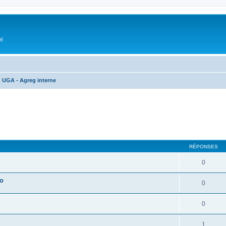
el
UGA - Agreg interne
cher
cherche avancée
RÉPONSES
0
lo
0
0
1