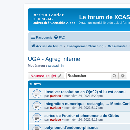
Le forum de XCAS
Xcas: un logiciel libre de calcul form
Raccourcis
FAQ
Accueil du forum
Enseignement/Teaching
Xcas-master
UGA - Agreg interne
Modérateur :
xcasadmin
Recher
Re
Nouveau sujet
SUJETS
linsolve: resolution en O(n^2) si lu est connu
par
parisse
» mer. févr. 24, 2021 5:20 pm
integration numerique: rectangle, ... Monte-Car
par
parisse
» mer. févr. 24, 2021 5:17 pm
series de Fourier et phenomene de Gibbs
par
parisse
» mer. févr. 24, 2021 5:16 pm
polynome d'endomorphismes