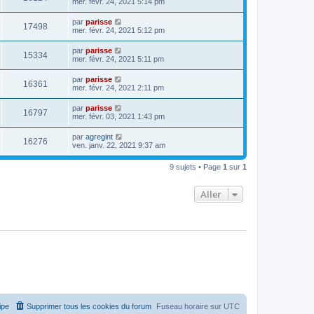
mer. févr. 24, 2021 5:14 pm
par
parisse
17498
mer. févr. 24, 2021 5:12 pm
par
parisse
15334
mer. févr. 24, 2021 5:11 pm
par
parisse
16361
mer. févr. 24, 2021 2:11 pm
par
parisse
16797
mer. févr. 03, 2021 1:43 pm
par
agregint
16276
ven. janv. 22, 2021 9:37 am
9 sujets • Page
1
sur
1
Aller
ipe
Supprimer tous les cookies du forum
Fuseau horaire sur
UTC