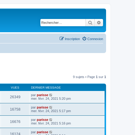
Rechercher
Recherche avancé
Inscription
Connexion
9 sujets • Page
1
sur
1
VUES
DERNIER MESSAGE
par
parisse
26349
mer. févr. 24, 2021 5:20 pm
par
parisse
16758
mer. févr. 24, 2021 5:17 pm
par
parisse
16676
mer. févr. 24, 2021 5:16 pm
par
parisse
16124