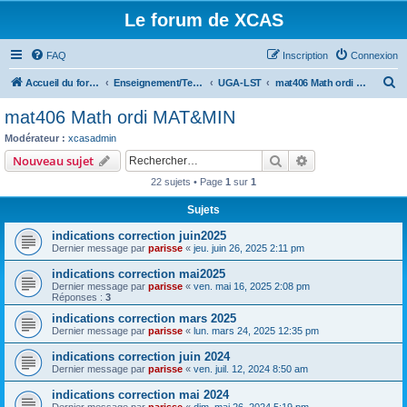
Le forum de XCAS
FAQ
Inscription
Connexion
R
Accueil du forum
Enseignement/Teaching
UGA-LST
mat406 Math ordi MAT&MIN
e
mat406 Math ordi MAT&MIN
c
Modérateur :
xcasadmin
h
Rechercher
Recherche avanc
Nouveau sujet
e
22 sujets • Page
1
sur
1
r
Sujets
c
indications correction juin2025
h
Dernier message par
parisse
«
jeu. juin 26, 2025 2:11 pm
e
indications correction mai2025
r
Dernier message par
parisse
«
ven. mai 16, 2025 2:08 pm
Réponses :
3
indications correction mars 2025
Dernier message par
parisse
«
lun. mars 24, 2025 12:35 pm
indications correction juin 2024
Dernier message par
parisse
«
ven. juil. 12, 2024 8:50 am
indications correction mai 2024
Dernier message par
parisse
«
dim. mai 26, 2024 5:19 pm