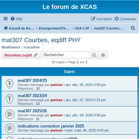
Le forum de XCAS
FAQ
Inscription
Connexion
R
Accueil du forum
Enseignement/Teaching
UGA-LST
mat307 Courbes, eqdiff PHY
e
mat307 Courbes, eqdiff PHY
c
Modérateur :
xcasadmin
h
Rechercher
Recherche avanc
Nouveau sujet
e
29 sujets • Page
1
sur
1
r
Sujets
c
mat307 2024/25
h
Dernier message par
parisse
«
jeu. déc. 05, 2024 4:50 pm
e
Réponses :
12
r
mat307 2023/24
Dernier message par
parisse
«
jeu. déc. 07, 2023 5:23 pm
Réponses :
12
mat307 2025/26
Dernier message par
parisse
«
jeu. déc. 04, 2025 4:56 pm
Réponses :
11
indications correction janvier 2025
Dernier message par
parisse
«
sam. sept. 06, 2025 9:43 am