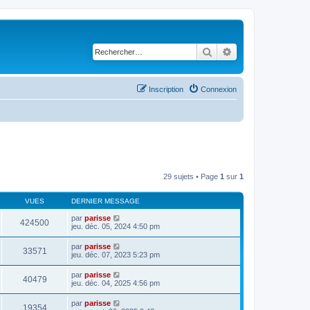
Rechercher
Recherche avancé
Inscription
Connexion
29 sujets • Page
1
sur
1
VUES
DERNIER MESSAGE
par
parisse
424500
jeu. déc. 05, 2024 4:50 pm
par
parisse
33571
jeu. déc. 07, 2023 5:23 pm
par
parisse
40479
jeu. déc. 04, 2025 4:56 pm
par
parisse
19354