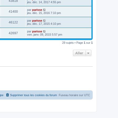
43818
jeu. déc. 14, 2017 4:55 pm
par
parisse
41400
jeu. déc. 15, 2016 7:10 pm
par
parisse
46122
jeu. déc. 17, 2015 4:10 pm
par
parisse
42697
ven. janv. 09, 2015 5:57 pm
29 sujets • Page
1
sur
1
Aller
ipe
Supprimer tous les cookies du forum
Fuseau horaire sur
UTC