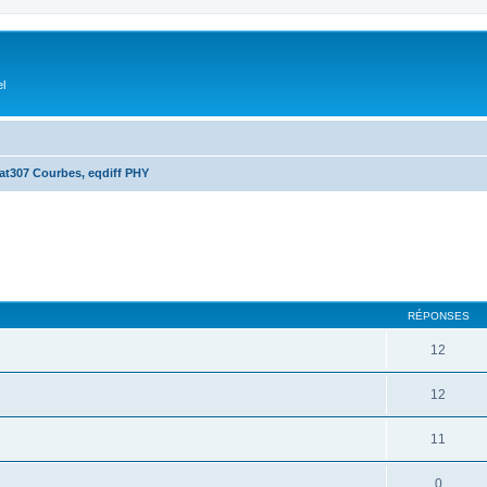
el
at307 Courbes, eqdiff PHY
cher
cherche avancée
RÉPONSES
12
12
11
0