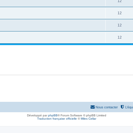
12
12
12
12
Nous contacter
L’équ
Développé par
phpBB
® Forum Software © phpBB Limited
Traduction française officielle
©
Miles Cellar