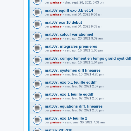
par
parisse
» dim. sept. 26, 2021 5:03 pm
mat307 eqdiff exo 3.b et 14
par
parisse
» mar. mai 04, 2021 9:06 am
mat307 exo 10 debut
par
parisse
» mar. mai 04, 2021 9:05 am
mat307, calcul variationnel
par
parisse
» ven. avr. 23, 2021 9:39 am
mat307, integrales premieres
par
parisse
» ven. avr. 16, 2021 1:05 pm
mat307, comportement en temps grand syst diff
par
parisse
» ven. avr. 16, 2021 1:04 pm
mat307, systemes diff lineaires
par
parisse
» mar. févr. 16, 2021 4:28 pm
mat307, exo 5.1 feuille eqdiff
par
parisse
» mar. févr. 02, 2021 2:57 pm
mat307, exo 1 feuille eqdiff
par
parisse
» mar. févr. 02, 2021 2:56 pm
mat307, equations diff. lineaires
par
parisse
» mar. févr. 02, 2021 2:53 pm
mat307, exo 14 feuille 2
par
parisse
» sam. janv. 30, 2021 7:31 am
mat307 2017/18