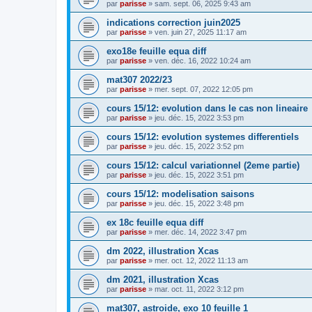
par
parisse
» sam. sept. 06, 2025 9:43 am
indications correction juin2025
par
parisse
» ven. juin 27, 2025 11:17 am
exo18e feuille equa diff
par
parisse
» ven. déc. 16, 2022 10:24 am
mat307 2022/23
par
parisse
» mer. sept. 07, 2022 12:05 pm
cours 15/12: evolution dans le cas non lineaire
par
parisse
» jeu. déc. 15, 2022 3:53 pm
cours 15/12: evolution systemes differentiels
par
parisse
» jeu. déc. 15, 2022 3:52 pm
cours 15/12: calcul variationnel (2eme partie)
par
parisse
» jeu. déc. 15, 2022 3:51 pm
cours 15/12: modelisation saisons
par
parisse
» jeu. déc. 15, 2022 3:48 pm
ex 18c feuille equa diff
par
parisse
» mer. déc. 14, 2022 3:47 pm
dm 2022, illustration Xcas
par
parisse
» mer. oct. 12, 2022 11:13 am
dm 2021, illustration Xcas
par
parisse
» mar. oct. 11, 2022 3:12 pm
mat307, astroide, exo 10 feuille 1