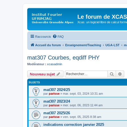
Le forum de XCAS
Xcas: un logiciel libre de calcul form
Raccourcis
FAQ
Accueil du forum
Enseignement/Teaching
UGA-LST
m
mat307 Courbes, eqdiff PHY
Modérateur :
xcasadmin
Recher
Re
Nouveau sujet
SUJETS
mat307 2024/25
par
parisse
» mar. sept. 03, 2024 10:31 am
mat307 2023/24
par
parisse
» mer. sept. 06, 2023 11:44 am
mat307 2025/26
par
parisse
» ven. sept. 05, 2025 8:38 am
indications correction janvier 2025