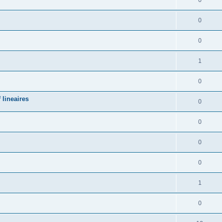
0
0
0
1
0
 lineaires
0
0
0
0
1
0