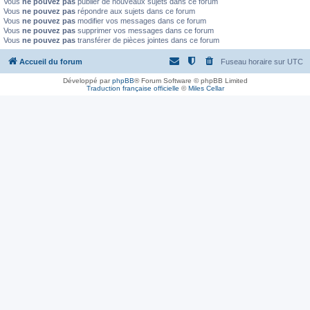
Vous
ne pouvez pas
publier de nouveaux sujets dans ce forum
Vous
ne pouvez pas
répondre aux sujets dans ce forum
Vous
ne pouvez pas
modifier vos messages dans ce forum
Vous
ne pouvez pas
supprimer vos messages dans ce forum
Vous
ne pouvez pas
transférer de pièces jointes dans ce forum
Accueil du forum
Fuseau horaire sur
UTC
Développé par
phpBB
® Forum Software © phpBB Limited
Traduction française officielle
©
Miles Cellar