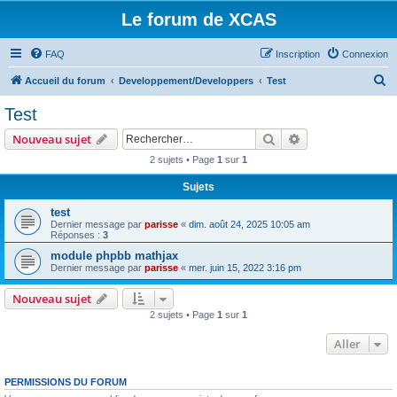
Le forum de XCAS
FAQ
Inscription
Connexion
R
Accueil du forum
Developpement/Developpers
Test
e
Test
c
Rechercher
Recherche avanc
Nouveau sujet
h
2 sujets • Page
1
sur
1
e
Sujets
r
c
test
Dernier message par
parisse
«
dim. août 24, 2025 10:05 am
h
Réponses :
3
e
module phpbb mathjax
Dernier message par
parisse
«
mer. juin 15, 2022 3:16 pm
r
Nouveau sujet
2 sujets • Page
1
sur
1
Aller
PERMISSIONS DU FORUM