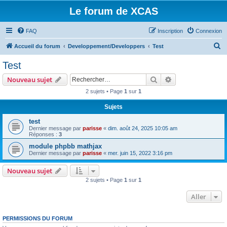
Le forum de XCAS
FAQ
Inscription
Connexion
R
Accueil du forum
Developpement/Developpers
Test
e
Test
c
Rechercher
Recherche avanc
Nouveau sujet
h
2 sujets • Page
1
sur
1
e
Sujets
r
c
test
Dernier message par
parisse
«
dim. août 24, 2025 10:05 am
h
Réponses :
3
e
module phpbb mathjax
Dernier message par
parisse
«
mer. juin 15, 2022 3:16 pm
r
Nouveau sujet
2 sujets • Page
1
sur
1
Aller
PERMISSIONS DU FORUM