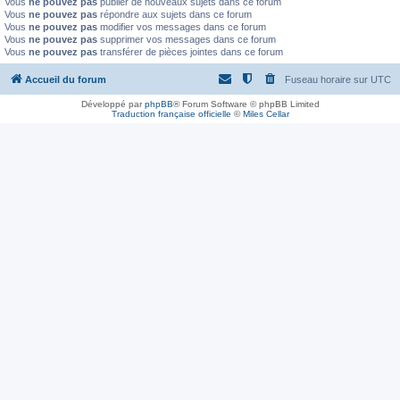
Vous
ne pouvez pas
publier de nouveaux sujets dans ce forum
Vous
ne pouvez pas
répondre aux sujets dans ce forum
Vous
ne pouvez pas
modifier vos messages dans ce forum
Vous
ne pouvez pas
supprimer vos messages dans ce forum
Vous
ne pouvez pas
transférer de pièces jointes dans ce forum
Accueil du forum
Fuseau horaire sur
UTC
Développé par
phpBB
® Forum Software © phpBB Limited
Traduction française officielle
©
Miles Cellar