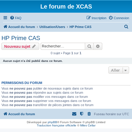
Le forum de XCAS
FAQ
Inscription
Connexion
R
Accueil du forum
Utilisation/Users
HP Prime CAS
e
HP Prime CAS
c
Rechercher
Recherche avanc
Nouveau sujet
h
0 sujet • Page
1
sur
1
e
Aucun sujet n’a été publié dans ce forum.
r
c
Aller
h
PERMISSIONS DU FORUM
e
Vous
ne pouvez pas
publier de nouveaux sujets dans ce forum
r
Vous
ne pouvez pas
répondre aux sujets dans ce forum
Vous
ne pouvez pas
modifier vos messages dans ce forum
Vous
ne pouvez pas
supprimer vos messages dans ce forum
Vous
ne pouvez pas
transférer de pièces jointes dans ce forum
Accueil du forum
Fuseau horaire sur
UTC
Développé par
phpBB
® Forum Software © phpBB Limited
Traduction française officielle
©
Miles Cellar