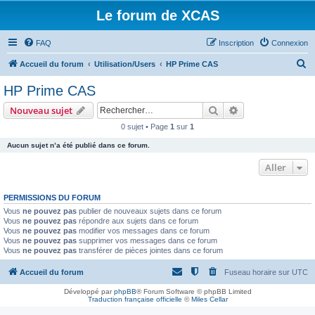
Le forum de XCAS
FAQ
Inscription
Connexion
R
Accueil du forum
Utilisation/Users
HP Prime CAS
e
HP Prime CAS
c
Rechercher
Recherche avanc
Nouveau sujet
h
0 sujet • Page
1
sur
1
e
Aucun sujet n’a été publié dans ce forum.
r
c
Aller
h
PERMISSIONS DU FORUM
e
Vous
ne pouvez pas
publier de nouveaux sujets dans ce forum
r
Vous
ne pouvez pas
répondre aux sujets dans ce forum
Vous
ne pouvez pas
modifier vos messages dans ce forum
Vous
ne pouvez pas
supprimer vos messages dans ce forum
Vous
ne pouvez pas
transférer de pièces jointes dans ce forum
Accueil du forum
Fuseau horaire sur
UTC
Développé par
phpBB
® Forum Software © phpBB Limited
Traduction française officielle
©
Miles Cellar