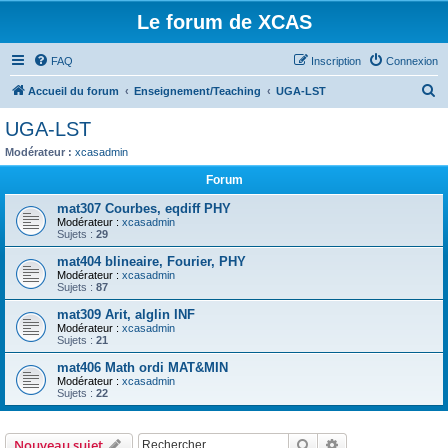
Le forum de XCAS
FAQ
Inscription
Connexion
R
Accueil du forum
Enseignement/Teaching
UGA-LST
e
UGA-LST
c
Modérateur :
xcasadmin
h
Forum
e
mat307 Courbes, eqdiff PHY
r
Modérateur :
xcasadmin
Sujets :
29
c
h
mat404 blineaire, Fourier, PHY
Modérateur :
xcasadmin
e
Sujets :
87
r
mat309 Arit, alglin INF
Modérateur :
xcasadmin
Sujets :
21
mat406 Math ordi MAT&MIN
Modérateur :
xcasadmin
Sujets :
22
Rechercher
Recherche avanc
Nouveau sujet