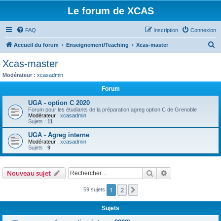
Le forum de XCAS
FAQ
Inscription
Connexion
R
Accueil du forum
Enseignement/Teaching
Xcas-master
e
Xcas-master
c
Modérateur :
xcasadmin
h
Forum
e
UGA - option C 2020
r
Forum pour les étudiants de la préparation agreg option C de Grenoble
Modérateur :
xcasadmin
c
Sujets :
11
h
UGA - Agreg interne
e
Modérateur :
xcasadmin
Sujets :
9
r
Rechercher
Recherche avanc
Nouveau sujet
1
2
Suivant
59 sujets
Sujets