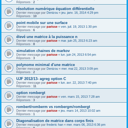
Réponses :
2
résolution numérique équation différentielle
Dernier message par
Denizou
«
jeu. janv. 16, 2014 4:29 pm
Réponses :
10
point mobile sur une surface
Dernier message par
parisse
«
ven. juil. 19, 2013 1:30 pm
Réponses :
6
élevé une matrice à la puissance n
Dernier message par
parisse
«
mar. juin 25, 2013 6:23 am
Réponses :
8
simulation chaines de markov
Dernier message par
parisse
«
lun. juin 24, 2013 6:54 pm
Réponses :
3
polynome minimal d'une matrice
Dernier message par
Denizou
«
mer. mai 22, 2013 3:09 pm
Réponses :
2
UJF 2012/13- agreg option C
Dernier message par
parisse
«
lun. avr. 22, 2013 7:40 pm
Réponses :
11
option rombergt
Dernier message par
parisse
«
ven. mars 15, 2013 7:28 am
Réponses :
3
rombert/romberm vs rombergm/rombergt
Dernier message par
parisse
«
jeu. mars 14, 2013 10:02 am
Réponses :
1
Diagonalisation de matrice dans corps finis
Dernier message par
frederic han
«
mer. mars 06, 2013 6:36 pm