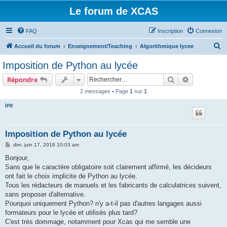
Le forum de XCAS
FAQ
Inscription
Connexion
R
Accueil du forum
Enseignement/Teaching
Algorithmique lycee
e
Imposition de Python au lycée
c
Rechercher
Recherche 
Répondre
h
2 messages • Page
1
sur
1
e
jpg
r
c
h
Imposition de Python au lycée
e
M
dim. juin 17, 2018 10:03 am
e
r
s
Bonjour,
s
Sans que le caractère obligatoire soit clairement affirmé, les décideurs
a
g
ont fait le choix implicite de Python au lycée.
e
Tous les rédacteurs de manuels et les fabricants de calculatrices suivent,
sans proposer d'alternative.
Pourquoi uniquement Python? n'y a-t-il pas d'autres langages aussi
formateurs pour le lycée et utilisés plus tard?
C'est très dommage, notamment pour Xcas qui me semble une