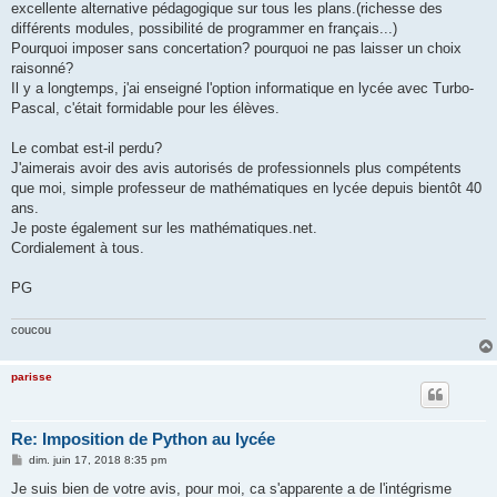
excellente alternative pédagogique sur tous les plans.(richesse des
différents modules, possibilité de programmer en français...)
Pourquoi imposer sans concertation? pourquoi ne pas laisser un choix
raisonné?
Il y a longtemps, j'ai enseigné l'option informatique en lycée avec Turbo-
Pascal, c'était formidable pour les élèves.
Le combat est-il perdu?
J'aimerais avoir des avis autorisés de professionnels plus compétents
que moi, simple professeur de mathématiques en lycée depuis bientôt 40
ans.
Je poste également sur les mathématiques.net.
Cordialement à tous.
PG
coucou
parisse
Re: Imposition de Python au lycée
M
dim. juin 17, 2018 8:35 pm
e
s
Je suis bien de votre avis, pour moi, ca s'apparente a de l'intégrisme