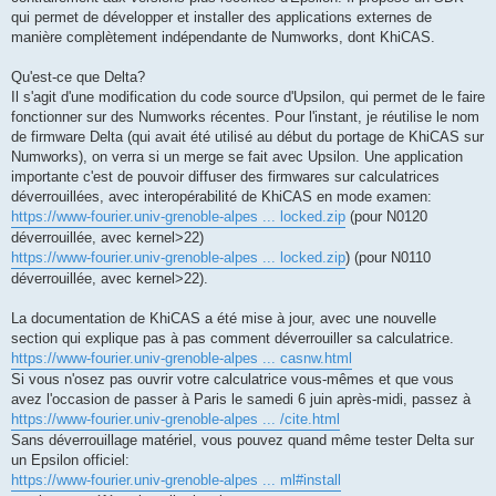
qui permet de développer et installer des applications externes de
manière complètement indépendante de Numworks, dont KhiCAS.
Qu'est-ce que Delta?
Il s'agit d'une modification du code source d'Upsilon, qui permet de le faire
fonctionner sur des Numworks récentes. Pour l'instant, je réutilise le nom
de firmware Delta (qui avait été utilisé au début du portage de KhiCAS sur
Numworks), on verra si un merge se fait avec Upsilon. Une application
importante c'est de pouvoir diffuser des firmwares sur calculatrices
déverrouillées, avec interopérabilité de KhiCAS en mode examen:
https://www-fourier.univ-grenoble-alpes ... locked.zip
(pour N0120
déverrouillée, avec kernel>22)
https://www-fourier.univ-grenoble-alpes ... locked.zip
) (pour N0110
déverrouillée, avec kernel>22).
La documentation de KhiCAS a été mise à jour, avec une nouvelle
section qui explique pas à pas comment déverrouiller sa calculatrice.
https://www-fourier.univ-grenoble-alpes ... casnw.html
Si vous n'osez pas ouvrir votre calculatrice vous-mêmes et que vous
avez l'occasion de passer à Paris le samedi 6 juin après-midi, passez à
https://www-fourier.univ-grenoble-alpes ... /cite.html
Sans déverrouillage matériel, vous pouvez quand même tester Delta sur
un Epsilon officiel:
https://www-fourier.univ-grenoble-alpes ... ml#install