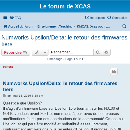
Le forum de XCAS
FAQ
Inscription
Connexion
R
Accueil du forum
Enseignement/Teaching
KhiCAS: Xcas pour calculatrices HP, Numworks, Casio, TI83 et Nspire
e
Numworks Upsilon/Delta: le retour des firmwares
c
tiers
h
Rechercher
Recherche 
Répondre
e
1 message • Page
1
sur
1
r
parisse
c
h
e
Numworks Upsilon/Delta: le retour des firmwares
tiers
r
M
lun. mai 18, 2026 6:28 pm
e
s
Qu'est-ce que Upsilon?
s
Il s'agit d'un firmware basé sur Epsilon 15.5 tournant sur les N0100 et
a
g
N0110 vendues avant 2021 et non mises à jour, avec de nombreuses
e
améliorations faites par des contributions de la communauté Omega puis
Upsilon, et qui peut être modifié et redistribué assez librement,
contrairement aux versions plus récentes d'Epsilon. Il propose un SDK